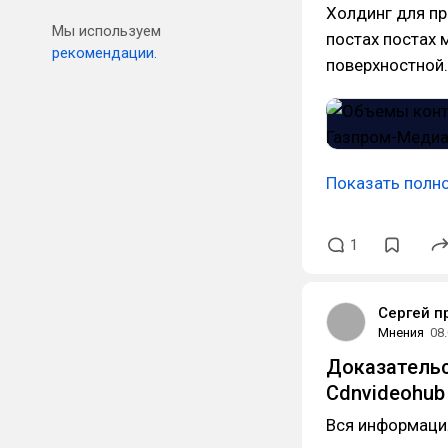
Холдинг для пр
Мы используем
постах постах 
рекомендации.
поверхностной.
Показать полн
1
Сергей п
Мнения
08
Доказательс
Cdnvideohub
Вся информация