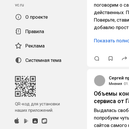
поговорим о с
vc.ru
действенных. П
О проекте
Поверьте, стави
добавлю прос
Правила
Показать полн
Реклама
Системная тема
Сергей п
Мнения
01
Объемы конт
сервиса от 
QR-код для установки
Выдалась свобо
наших приложений.
попробуем чуть
сайтов самого 