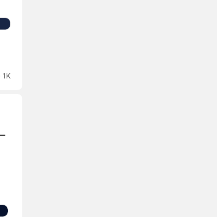
1K
 —