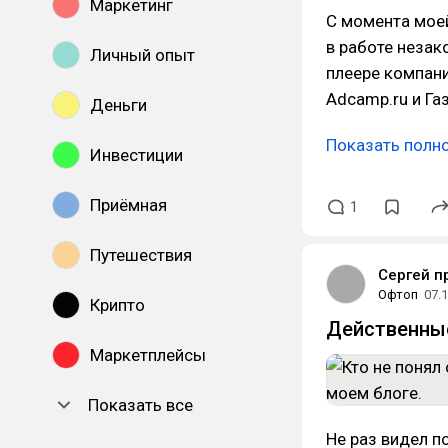
Маркетинг
С момента мое
в работе незак
Личный опыт
плеере компани
Adcamp.ru и Га
Деньги
Показать полн
Инвестиции
Приёмная
1
Путешествия
Сергей п
Офтоп
07.
Крипто
Действенные
Маркетплейсы
Показать все
Не раз видел п