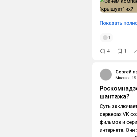
Показать полн
1
4
1
Сергей п
Мнения
15
Роскомнадзо
шантажа?
Суть заключает
серверах VK со
фильмов и сери
интернете. Они