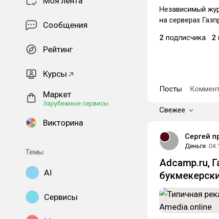
Моя лента
Независимый жур
на серверах Газ
Сообщения
2
подписчика
2
Рейтинг
Курсы
Посты
Коммент
Маркет
Зарубежные сервисы
Свежее
Викторина
Сергей п
Деньги
04.
Темы
Adcamp.ru, 
AI
букмекерск
Сервисы