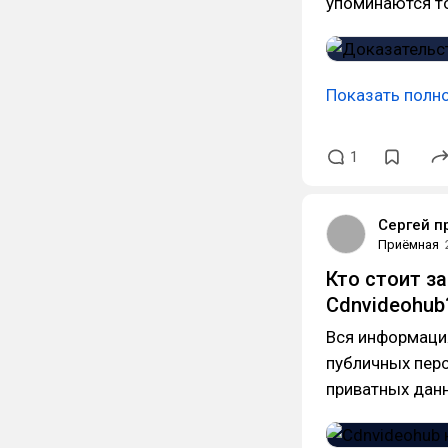
упоминаются т
Показать полн
1
Сергей п
Приёмная
Кто стоит з
Cdnvideohub
Вся информация
публичных перс
приватных данн