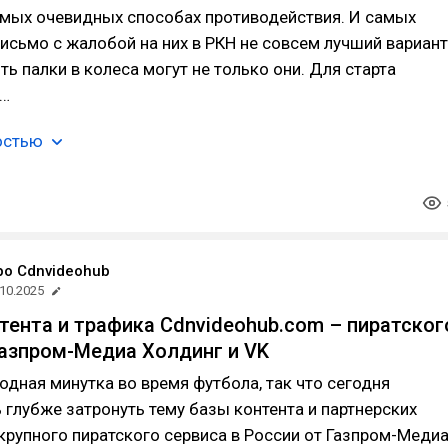
амых очевидных способах противодействия. И самых
исьмо с жалобой на них в РКН не совсем лучший вариант
ть палки в колеса могут не только они. Для старта
т…
остью
ро Cdnvideohub
.10.2025
ента и трафика Cdnvideohub.com – пиратског
Газпром-Медиа Холдинг и VK
дная минутка во время футбола, так что сегодня
 глубже затронуть тему базы контента и партнерских
крупного пиратского сервиса в России от Газпром-Меди