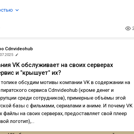
остью
ро Cdnvideohub
.07.2025
ния VK обслуживает на своих серверах
ервис и "крышует" их?
 топике обсудим мотивы компании VK в содержании на
 пиратского сервиса Cdnvideohub (кроме денег и
рупции среди сотрудников), примерные объёмы этой
ской базы с фильмами, сериалами и аниме. И почему VK
х файлы на своих серверах, предоставляет свой плеер
свой логотип),…