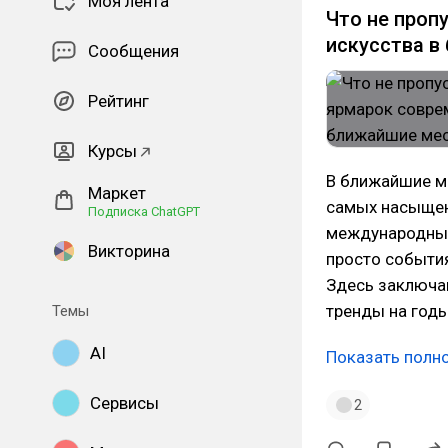
Моя лента
Что не проп
искусства в
Сообщения
Рейтинг
Курсы
В ближайшие м
Маркет
самых насыщен
Подписка ChatGPT
международных
Викторина
просто события
Здесь заключа
тренды на год
Темы
AI
Показать полн
Сервисы
2