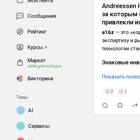
Моя лента
Andreessen H
за которым 
Сообщения
привлекли и
Рейтинг
a16z
— это «ко
экспертизу и р
Курсы
технологии ста
Маркет
Знаковые инв
eSIM для поездок
Показать полн
Викторина
2
1
Темы
AI
Сервисы