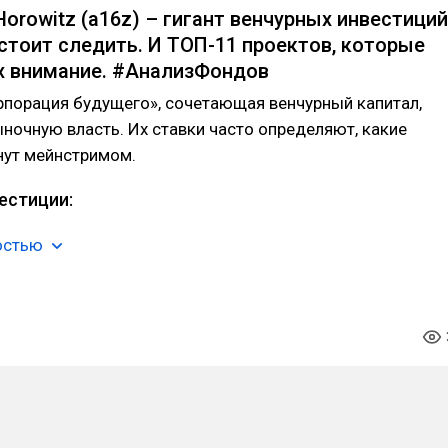
orowitz (a16z) – гигант венчурных инвестиций
стоит следить. И ТОП-11 проектов, которые
х внимание. #АнализФондов
рпорация будущего», сочетающая венчурный капитал,
ыночную власть. Их ставки часто определяют, какие
нут мейнстримом.
естиции:
остью