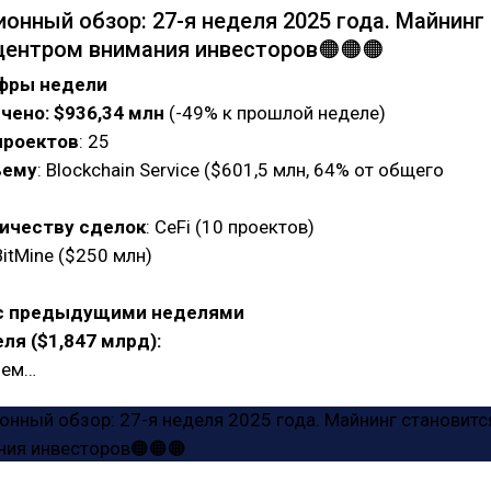
ионный обзор: 27-я неделя 2025 года. Майнинг
центром внимания инвесторов🟠🟠🟠
ифры недели
чено: $936,34 млн
(-49% к прошлой неделе)
проектов
: 25
ъему
: Blockchain Service ($601,5 млн, 64% от общего
личеству сделок
: CeFi (10 проектов)
itMine ($250 млн)
с предыдущими неделями
еля ($1,847 млрд):
ъем…