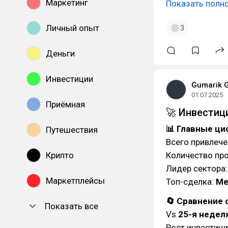
Маркетинг
Показать полн
Личный опыт
3
Деньги
Инвестиции
Gumarik 
01.07.2025
Приёмная
🚀 Инвестиц
📊 Главные ц
Путешествия
Всего привлече
Крипто
Количество про
Лидер сектора
Маркетплейсы
Топ-сделка:
Me
🔄 Сравнение
Показать все
Vs
25-я недел
Рост инвестици