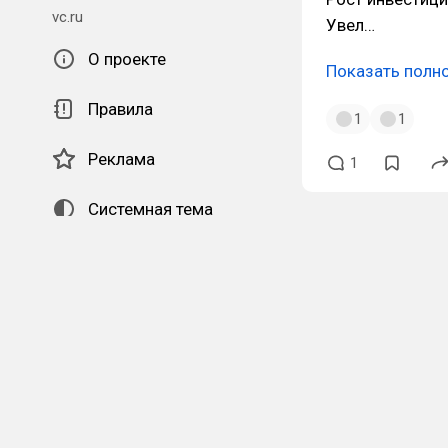
vc.ru
Увел…
О проекте
Показать полн
Правила
1
1
Реклама
1
Системная тема
QR-код для установки
наших приложений.