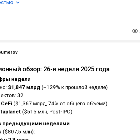
остью
Gumerov
ионный обзор: 26-я неделя 2025 года
ифры недели
но:
$1,847 млрд
(+129% к прошлой неделе)
ектов: 32
:
CeFi
($1,367 млрд, 74% от общего объема)
taplanet
($515 млн, Post-IPO)
 с предыдущими неделями
я
($807,5 млн):
й в
2,3 раза