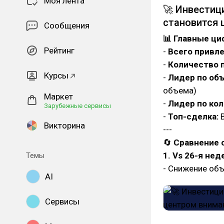
Моя лента
🚀 Инвестиц
становится 
Сообщения
📊 Главные ц
Рейтинг
-
Всего привле
-
Количество 
Курсы
-
Лидер по об
объема)
Маркет
-
Лидер по ко
Зарубежные сервисы
-
Топ-сделка:
B
Викторина
---
🔄
Сравнение 
1. Vs 26-я нед
Темы
- Снижение об
AI
Сервисы