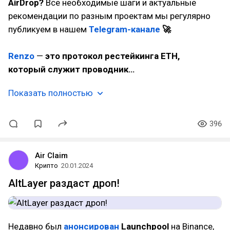
AirDrop?
Все необходимые шаги и актуальные
рекомендации по разным проектам мы регулярно
публикуем в нашем
Telegram-канале
🚀
Renzo
—
это протокол рестейкинга ETH,
который служит проводник…
Показать полностью
396
Air Claim
Крипто
20.01.2024
AltLayer раздаст дроп!
Недавно был
анонсирован
Launchpool
на Binance,