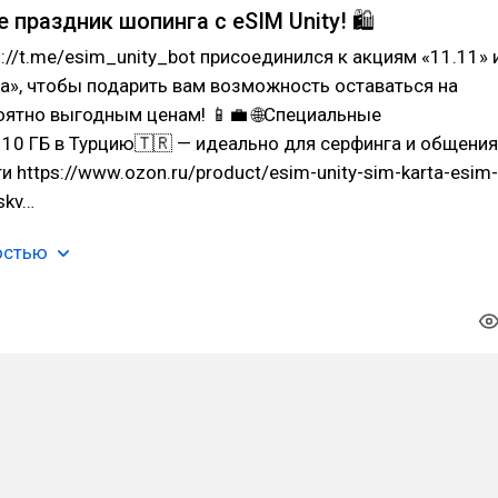
е праздник шопинга с eSIM Unity! 🛍️
s://t.me/esim_unity_bot присоединился к акциям «11.11» 
а», чтобы подарить вам возможность оставаться на
оятно выгодным ценам! 📱💼 🌐Специальные
 10 ГБ в Турцию🇹🇷 — идеально для серфинга и общения
и https://www.ozon.ru/product/esim-unity-sim-karta-esim-
skv…
остью