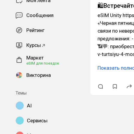
Моя лента
🛍️Встречайт
Сообщения
eSIM Unity http
«Черная пятниц
Рейтинг
связи по невер
предложения: -
Курсы
📶💬: приобрест
v-turtsiyu-4-mo
Маркет
eSIM для поездок
Показать полн
Викторина
Темы
AI
Сервисы