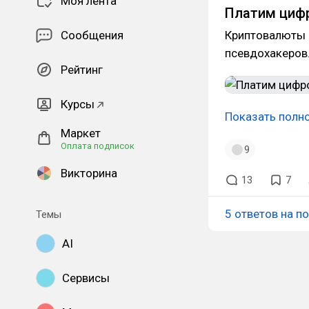
Моя лента
Платим цифр
Сообщения
Криптовалюты 
псевдохакеров
Рейтинг
Курсы
Показать полн
Маркет
Оплата подписок
9
Викторина
13
7
5 ответов на п
Темы
AI
Сервисы