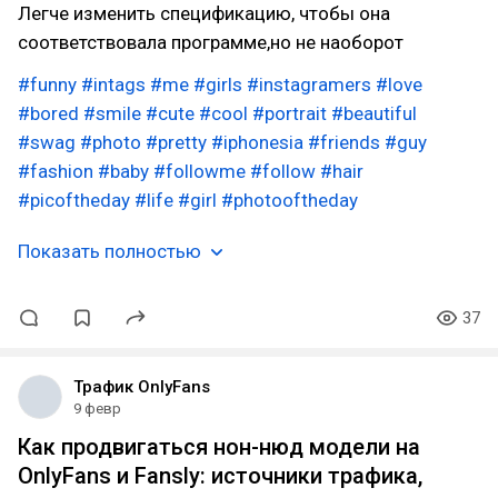
Легче изменить спецификацию, чтобы она
соответствовала программе,но не наоборот
#funny
#intags
#me
#girls
#instagramers
#love
#bored
#smile
#cute
#cool
#portrait
#beautiful
#swag
#photo
#pretty
#iphonesia
#friends
#guy
#fashion
#baby
#followme
#follow
#hair
#picoftheday
#life
#girl
#photooftheday
Показать полностью
37
Трафик OnlyFans
9 февр
Как продвигаться нон-нюд модели на
OnlyFans и Fansly: источники трафика,