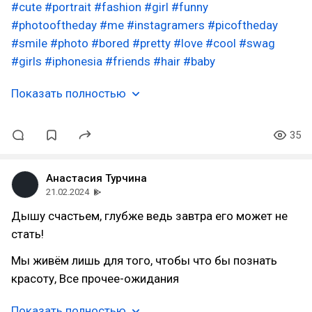
#cute
#portrait
#fashion
#girl
#funny
#photooftheday
#me
#instagramers
#picoftheday
#smile
#photo
#bored
#pretty
#love
#cool
#swag
#girls
#iphonesia
#friends
#hair
#baby
Показать полностью
35
Анастасия Турчина
21.02.2024
Дышу счастьем, глубже ведь завтра его может не
стать!
Мы живём лишь для того, чтобы что бы познать
красоту, Все прочее-ожидания
Показать полностью