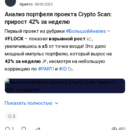
Крипто
08.06.2025
Анализ портфеля проекта Crypto Scan:
прирост 42% за неделю
Первый проект из рубрики
#БольшойАнализ
–
#
FLOCK
– показал
взрывной рост
📈,
увеличившись в
х5
от точки входа! Это дало
мощный импульс портфелю, который вырос на
42% за неделю
🎉, несмотря на небольшую
коррекцию по
#PARTI
и
#IO
📉.
Показать полностью
5
2
495