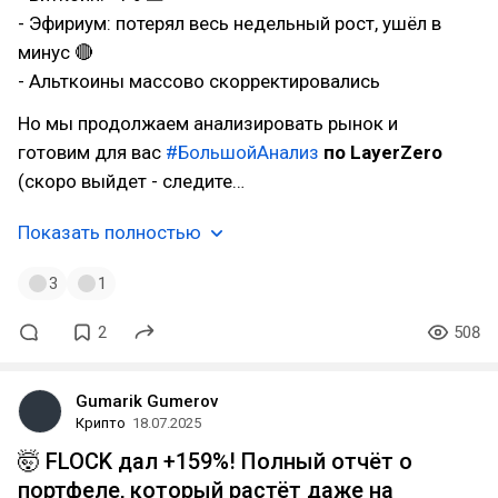
- Эфириум: потерял весь недельный рост, ушёл в
минус 🔴
- Альткоины массово скорректировались
Но мы продолжаем анализировать рынок и
готовим для вас
#БольшойАнализ
по LayerZero
(скоро выйдет - следите…
Показать полностью
3
1
2
508
Gumarik Gumerov
Крипто
18.07.2025
🤯 FLOCK дал +159%! Полный отчёт о
портфеле, который растёт даже на