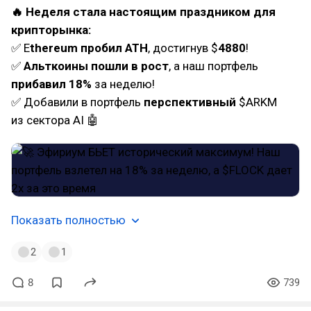
🔥 Неделя стала настоящим праздником для
крипторынка:
✅ E
thereum пробил ATH
, достигнув $
4880
!
✅
Альткоины пошли в рост
, а наш портфель
прибавил 18%
за неделю!
✅ Добавили в портфель
перспективный
$ARKM
из сектора AI 🤖
Показать полностью
2
1
8
739