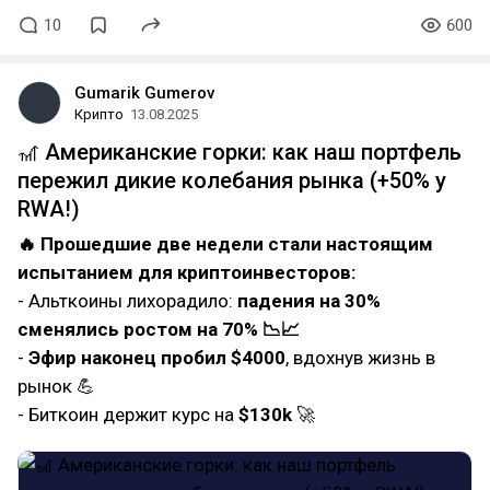
10
600
Gumarik Gumerov
Крипто
13.08.2025
🎢 Американские горки: как наш портфель
пережил дикие колебания рынка (+50% у
RWA!)
🔥 Прошедшие две недели стали настоящим
испытанием для криптоинвесторов:
- Альткоины лихорадило:
падения на 30%
сменялись ростом на 70% 📉📈
-
Эфир наконец пробил $4000
, вдохнув жизнь в
рынок 💪
- Биткоин держит курс на
$130k
🚀