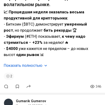
волатильном рынке.
📈 Прошедшая неделя оказалась весьма
продуктивной для крипторынка:
- Биткоин ($BTC) демонстрирует
умеренный
рост
, но продолжает
бить рекорды
🏆
-
Эфириум
(#ETH) показывает,
к чему надо
стремиться
–
+23%
за неделю! 🔥
-
$4000
уже кажется не пределом – до новых
высот
один рывок
📊
Показать полностью
2
346
Gumarik Gumerov