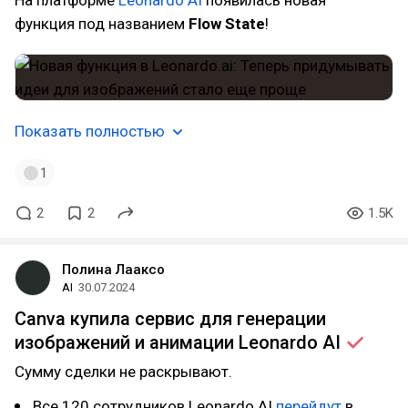
На платформе
Leonardo AI
появилась новая
функция под названием
Flow State
!
Показать полностью
1
2
2
1.5K
Полина Лааксо
AI
30.07.2024
Canva купила сервис для генерации
изображений и анимации Leonardo
AI
Сумму сделки не раскрывают.
Все 120 сотрудников Leonardo AI
перейдут
в