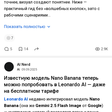
точнее, визуал создают понятнее. Ниже —
практичный гид без «волшебных кнопок», зато с
рабочими сценариями…
Показать полностью
7
5
14
2.9K
AI Nerd
AI
09.09.2025
Известную модель Nano Banana теперь
можно попробовать в Leonardo AI — даже
на бесплатном тарифе
Leonardo AI
недавно интегрировал модель
Nano
Banana
(она же
Gemini 2.5 Flash Image
от
Google
)