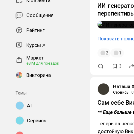
Моя лента
ИИ-генератор
перспектив
Сообщения
Рейтинг
Показать полн
Курсы
2
1
Маркет
eSIM для поездок
3
Викторина
Наташа 
Сервисы
0
Темы
Сам себе Ви
AI
** Еще больше 
Сервисы
Теперь за нес
достойную Вик