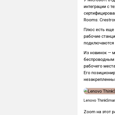
интеграции с т
сертифицирова
Rooms: Crestron,
Плюс есть еще 
рабочие станци
подключаются 
Из новинок — 
беспроводным 
рабочего места
Его позиционир
незакрепленным
​Lenovo ThinkSmar
Zoom на этот р