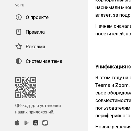
vc.ru
наснимали мног
влезет, за под
О проекте
Начнем сначала
Правила
посетителей, н
Реклама
Системная тема
Унификация 
В этом году на 
Teams и Zoom.
свое оборудова
совместимости 
QR-код для установки
пользователям 
наших приложений.
периферийного 
Новые решения 