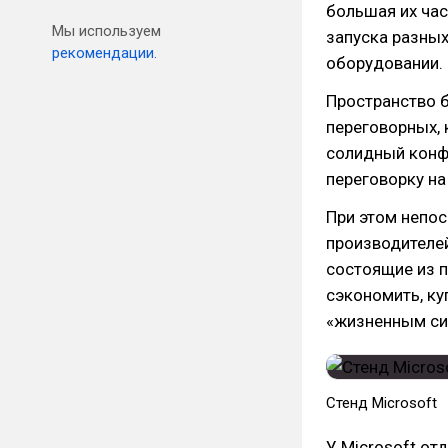
большая их час
Мы используем
запуска разных
рекомендации.
оборудовании.
Пространство 
переговорных, 
солидный конф
переговорку на
При этом непо
производителей
состоящие из п
сэкономить, ку
«жизненным си
​Стенд Microsoft
У Microsoft о