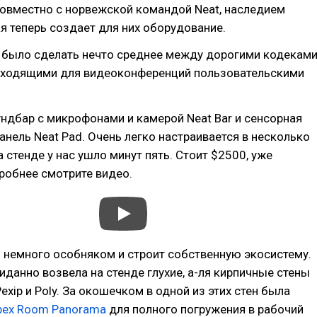
совместно с норвежской командой Neat, наследием
ая теперь создает для них оборудование.
ю было сделать нечто среднее между дорогими кодекам
одходящими для видеоконференций пользовательскими
ндбар с микрофонами и камерой Neat Bar и сенсорная
нель Neat Pad. Очень легко настраивается в несколько
а стенде у нас ушло минут пять. Стоит $2500, уже
робнее смотрите видео.
 немного особняком и строит собственную экосистему.
данно возвела на стенде глухие, а-ля кирпичные стены
exip и Poly. За окошечком в одной из этих стен была
ex Room Panorama
для полного погружения в рабочий