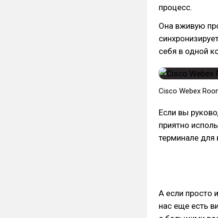
процесс.
Она вживую про
синхронизируе
себя в одной к
​Cisco Webex Ro
Если вы руково
приятно исполь
терминале для 
А если просто 
нас еще есть в