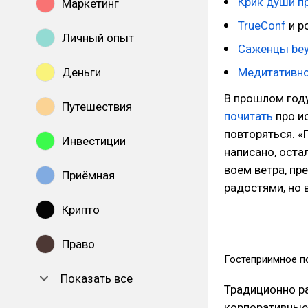
Крик души п
Маркетинг
TrueConf
и р
Личный опыт
Саженцы bey
Деньги
Медитативно
В прошлом году
Путешествия
почитать
про и
повторяться. «
Инвестиции
написано, остал
воем ветра, п
Приёмная
радостями, но 
Крипто
Право
Гостеприимное п
Показать все
Традиционно ра
корпоративные 