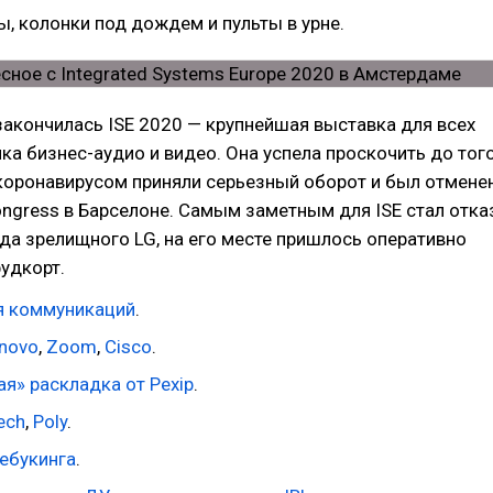
ы, колонки под дождем и пульты в урне.
акончилась ISE 2020 — крупнейшая выставка для всех
ка бизнес-аудио и видео. Она успела проскочить до того
коронавирусом приняли серьезный оборот и был отмене
ongress в Барселоне. Самым заметным для ISE стал отка
гда зрелищного LG, на его месте пришлось оперативно
удкорт.
я коммуникаций
.
novo
,
Zoom
,
Cisco
.
ая» раскладка от Pexip
.
ech
,
Poly
.
ебукинга
.