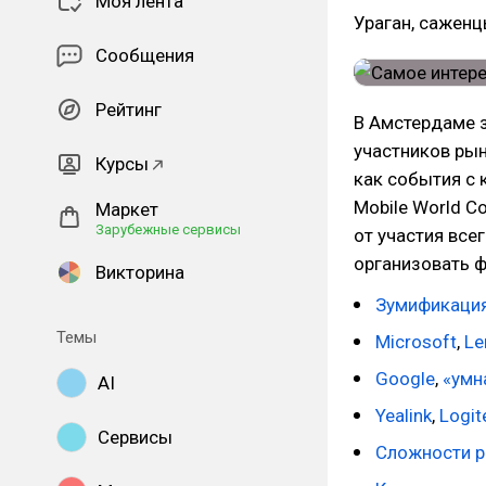
Моя лента
Ураган, саженц
Сообщения
Рейтинг
В Амстердаме з
участников рын
Курсы
как события с 
Mobile World C
Маркет
Зарубежные сервисы
от участия все
организовать ф
Викторина
Зумификаци
Темы
Microsoft
,
Le
Google
,
«умн
AI
Yealink
,
Logit
Сервисы
Сложности р