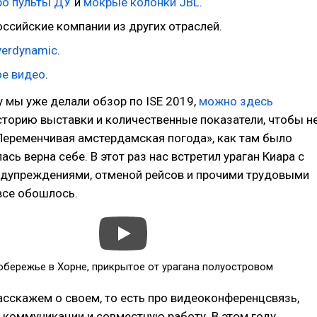
ро пульты ДУ
и
мокрые колонки JBL
.
оссийские компании из других отраслей.
erdynamic
.
е видео
.
 мы уже делали обзор по ISE 2019,
можно здесь
сторию выставки и количественные показатели, чтобы н
Переменчивая амстердамская погода», как там было
ась верна себе. В этот раз нас встретил ураган Киара с
редупреждениями, отменой рейсов и прочими трудовыми
все обошлось.
обережье в Хорне, прикрытое от урагана полуостровом
сскажем о своем, то есть про видеоконференцсвязь,
коммуникации и совместную работу. В этом году