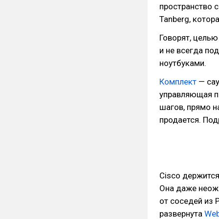
пространство 
Tanberg, котор
Говорят, цель
и не всегда п
ноутбуками.
Комплект
— сау
управляющая па
шагов, прямо н
продается. Под
Cisco держится
Она даже неожи
от соседей из P
развернута
Web