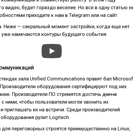
о видео, будет гораздо веселее. Но все в одну статью н
робностями приходите к нам в Telegram или на сайт.
. Ниже — сакральный момент застройки, когда еще нет
о уже намечаются контуры будущего события.
коммуникаций
стендах зала Unified Communications правят бал Microsof
 Производители оборудования сертифицируют под них
ние. Производители ПО стремятся достичь д̶з̶е̶н̶а
с ними, чтобы пользователи могли звонить их
и приглашать их на встречи. Среди производителей
оборудования рулит Logitech.
для переговорных строятся преимущественно на Linux,