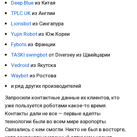
Deep Blue
из Китая
TPLC UK
из Англии
Lionsbot
из Сингапура
Yujin Robot
из Юж.Кореи
Fybots
из Франции
TASKI swingbot
от Diversey из Щвейцарии
Vedroid
из Якутска
Waybot
из Ростова
и ряд других производителей
Запросили контактные данные их клиентов, кто
уже пользуется роботами какое-то время.
Контакты дали не все — первые адепты
технологии были во всем мире аэропорты.
Связались с кем смогли. Никто не был в восторге,