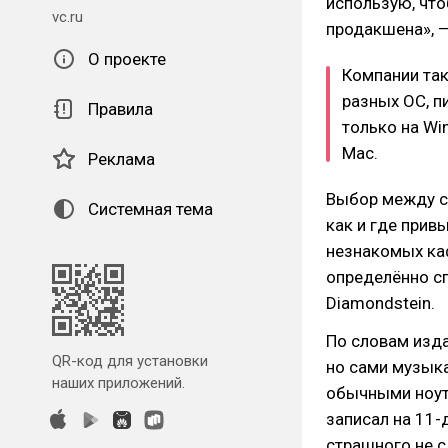
использую, чт
vc.ru
продакшена», —
О проекте
Компании так
разных ОС, п
Правила
только на Wi
Mac.
Реклама
Выбор между с
Системная тема
как и где прив
незнакомых каф
определённо сп
Diamondstein.
По словам изда
QR-код для установки
но сами музык
наших приложений.
обычными ноут
записал на 11-
страшного не с