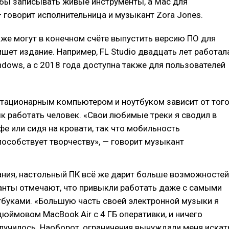
обы записывать живые инструменты, а Mac для
 говорит исполнительница и музыкант Zora Jones.
же могут в конечном счёте выпустить версию ПО для
ишет издание. Например, FL Studio двадцать лет работал
ndows, а с 2018 года доступна также для пользователей
тационарным компьютером и ноутбуком зависит от того
ык работать человек. «Свои любимые треки я сводил в
е или сидя на кровати, так что мобильность
особствует творчеству», — говорит музыкант
ния, настольный ПК всё же дарит больше возможностей
анты отмечают, что привыкли работать даже с самыми
буками. «Большую часть своей электронной музыки я
дюймовом MacBook Air с 4 ГБ оперативки, и ничего
лучилось. Наоборот, ограничения вынуждали меня искат