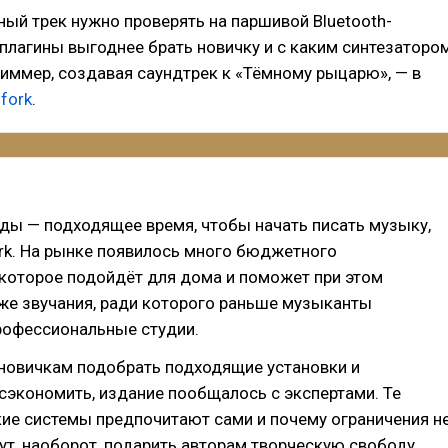
ый трек нужно проверять на паршивой Bluetooth-
 плагины выгоднее брать новичку и с каким синтезаторо
иммер, создавая саундтрек к «Тёмному рыцарю», — в
hfork
.
ды — подходящее время, чтобы начать писать музыку,
ork. На рынке появилось много бюджетного
которое подойдёт для дома и поможет при этом
же звучания, ради которого раньше музыканты
рофессиональные студии.
новичкам подобрать подходящие установки и
сэкономить, издание пообщалось с экспертами. Те
кие системы предпочитают сами и почему ограничения н
гут, наоборот, подарить авторам творческую свободу.