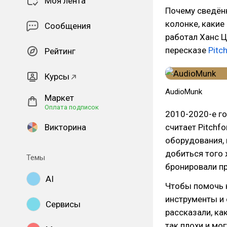
Моя лента
Почему сведённ
колонке, какие
Сообщения
работал Ханс Ц
пересказе
Pitc
Рейтинг
Курсы
AudioMunk
Маркет
Оплата подписок
2010-2020-е го
Викторина
считает Pitchf
оборудования, 
добиться того 
Темы
бронировали п
AI
Чтобы помочь 
инструменты и 
Сервисы
рассказали, ка
так плохи и мо