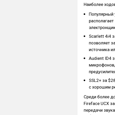
Наиболее ходо
Популярный у
располагает
электронщик
Scarlett 4i4
позволяет з
источника ил
Audient ID4 
микрофонов,
предусилите
SSL2+ за $2
с хорошим р
Среди более д
Fireface UCX з
передачи звука