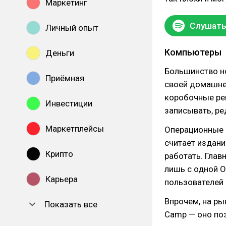
Маркетинг
Слушать 
Личный опыт
Компьютеры
Деньги
Большинство но
Приёмная
своей домашне
коробочные реш
Инвестиции
записывать, ре
Маркетплейсы
Операционные 
считает издани
Крипто
работать. Глав
лишь с одной О
Карьера
пользователей
Впрочем, на ры
Показать все
Camp — оно поз