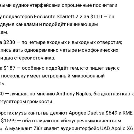
выми аудиоинтерфейсами опрошенные посчитали
 подкастеров Focusrite Scarlett 2i2 за $110 — он
 двумя каналами и подойдёт начинающим
ам.
 за $230 — по четыре входных и выходных отверстия;
аписывать одновременно четыре монофонических
и два стереоисточника.
за $187 — особенно подойдёт тем, кто пишет звук с
 поскольку имеет встроенный микрофонный
ль.
80 — лучшая, по мнению Anthony Naples, бюджетная карт
егулятором громкости.
орогих музыканты выделяют Apogee Duet за $649 и RME
а $1599 — оба отличаются «безупречным качеством
». А музыкант Ziúr хвалит аудиоинтерфейс UAD Apollo X6