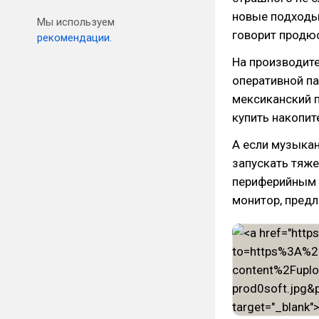
новые подходы 
Мы используем
говорит продюс
рекомендации.
На производит
оперативной па
мексиканский п
купить накопит
А если музыкан
запускать тяж
периферийным у
монитор, предл