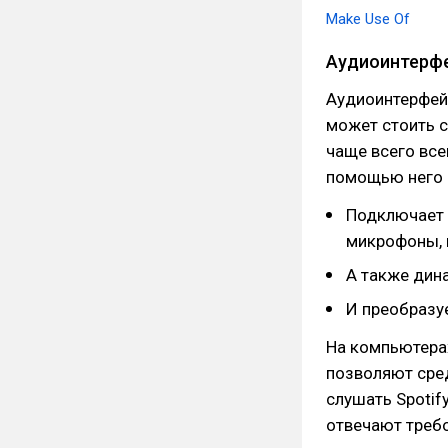
Make Use Of
Аудиоинтерф
Аудиоинтерфейс
может стоить с
чаще всего все
помощью него 
Подключает 
микрофоны, 
А также дин
И преобразу
На компьютера
позволяют сре
слушать Spotif
отвечают треб