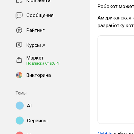
Моя лента
Робокот может 
Сообщения
Американская 
разработку кот
Рейтинг
Курсы
Маркет
Подписка ChatGPT
Викторина
Темы
AI
Сервисы
Nybble
работает