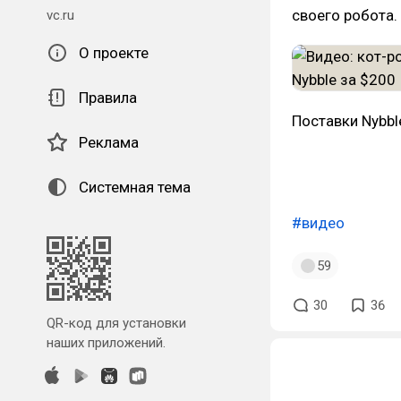
своего робота.
vc.ru
О проекте
Правила
Поставки Nybbl
Реклама
Системная тема
#видео
59
30
36
QR-код для установки
наших приложений.