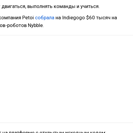
двигаться, выполнять команды и учиться.
компания Petoi
собрала
на Indiegogo $60 тысяч на
ов-роботов Nybble.
 на платформе с открытым исходным кодом: