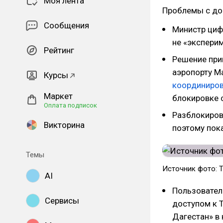
Моя лента
Проблемы с до
Сообщения
Министр циф
не «экспери
Рейтинг
Решение при
аэропорту Ма
Курсы
координиро
Маркет
блокировке с
Оплата подписок
Разблокировк
Викторина
поэтому пок
Темы
Источник фото: 
AI
Пользовател
Сервисы
доступом к T
Дагестан» в 