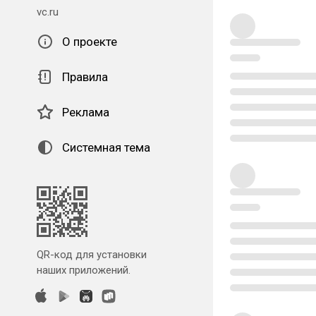
vc.ru
О проекте
Правила
Реклама
Системная тема
QR-код для установки
наших приложений.