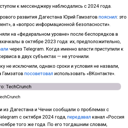
ступом к мессенджеру наблюдались с 2024 года.
рового развития Дагестана Юрий Гамзатов
пояснил
: это
мент», а «вопрос информационной безопасности».
няли на «федеральном уровне» после беспорядков в
хачкалы в октябре 2023 года: их, предположительно,
вали
через Telegram. Когда именно власти приступили к
ервиса в двух субъектах — не уточнили.
у не исключили, однако сроки и условия не назвали,
а Гамзатов
посоветовал
использовать «ВКонтакте».
TechCrunch
и из Дагестана и Чечни сообщали о проблемах с
elegram с октября 2024 года,
передавал
канал «Россия
ноябре того же года. По его тогдашним словам,