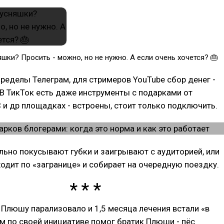
яшки? Просить - можно, но не нужно. А если очень хочется? 🎂
пределы Телеграм, для стримеров YouTube сбор денег -
В ТикТок есть даже инструменты с подарками от
C и др площадках - встроены, стоит только подключить.
ьно покусывают губки и заигрывают с аудиторией, или
ходит по «загранице» и собирает на очередную поездку.
 Плюшу парализовало и 1,5 месяца лечения встали «в
ам по своей инициативе помог братик Плюши - пёс