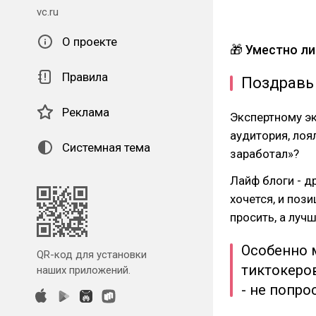
vc.ru
О проекте
🎁 Уместно ли
Правила
Поздравь 
Реклама
Экспертному эк
аудитория, лоял
Системная тема
заработал»?
Лайф блоги - др
хочется, и поз
просить, а луч
Особенно 
QR-код для установки
тиктокеров
наших приложений.
- не попро