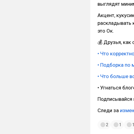
выглядят мини
Акцент, кукусик
раскладывать к
это Ок.
💰 Друзья, как 
• Что корректн
• Подборка по 
• Что больше в
• Угнаться бло
Подписывайся 
Следи за
изме
2
1