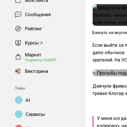
Моя лента
Сообщения
Рейтинг
Бахнуть на вкусн
Курсы
Если выйти за 
дело обычное. 
Маркет
зрителей. На V
Подписка ChatGPT
Викторина
Девчули фривол
Темы
тревел блогер 
AI
Сервисы
У меня когда
копеечку», н