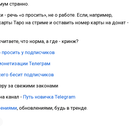
мум странно.
и - речь «о просить», не о работе. Если, например,
арты Таро на стриме и оставить номер карты на донат -
считаете, что норма, а где - кринж?
о просить у подписчиков
монетизации Телеграм
сего бесит подписчиков
геру за свежими законами
на канал -
Путь новичка Telegram
нениями
, обновлениями, будь в тренде.
1