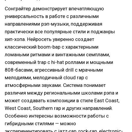
Сонграйтер демонстрирует впечатляющую
универсальность в работе с различными
направлениями рэп-музыки, поддерживая
практически все популярные стили и поджанры
хип-хопа. Нейросеть уверенно создает
классический boom-bap с характерными
ломаными ритмами и винтажными семплами,
современный trap с hi-hat роллами и мощными
808-басами, агрессивный drill с мрачными
мелодиями, мелодичный cloud rap с
атмосферными звуками. Система понимает
различия между региональными школами рэпа и
может создавать композиции в стиле East Coast,
West Coast, Southern rap и других направлений.
Особенно интересны возможности работы с
гибридными стилями — можно
экспериментировать с jazz-rap, rock-rap, electronic-