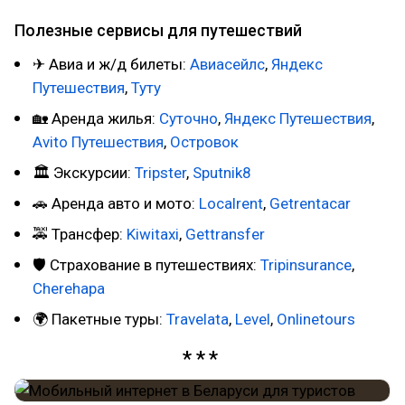
Полезные сервисы для путешествий
✈ Авиа и ж/д билеты:
Авиасейлc
,
Яндекс
Путешествия
,
Туту
🏡 Аренда жилья:
Суточно
,
Яндекс Путешествия
,
Avito Путешествия
,
Островок
🏛 Экскурсии:
Tripster
,
Sputnik8
🚗 Аренда авто и мото:
Localrent
,
Getrentacar
🚕 Трансфер:
Kiwitaxi
,
Gettransfer
🛡 Страхование в путешествиях:
Tripinsurance
,
Cherehapa
🌍 Пакетные туры:
Travelata
,
Level
,
Onlinetours