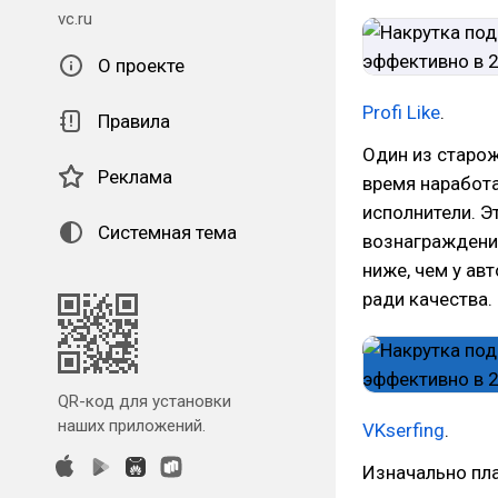
vc.ru
О проекте
Profi Like
.
Правила
Один из старожи
Реклама
время наработ
исполнители. 
Системная тема
вознаграждени
ниже, чем у ав
ради качества.
QR-код для установки
наших приложений.
VKserfing
.
Изначально пл