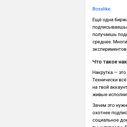
Bosslike
.
Ещё одна биржа
подписываешьс
получаешь подп
среднее. Многи
экспериментов 
Что такое нак
Накрутка — это
Технически всё
на твой аккаун
живые исполни
Зачем это нужн
охотнее подпи
социальное док