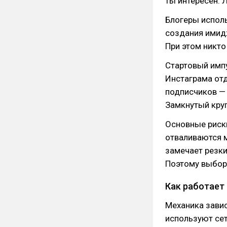
ты интересен. 
Блогеры исполь
создания имидж
При этом никто
Стартовый импу
Инстаграма отд
подписчиков — 
Замкнутый круг
Основные риск
отваливаются м
замечает резки
Поэтому выбор 
Как работает
Механика завис
используют сет