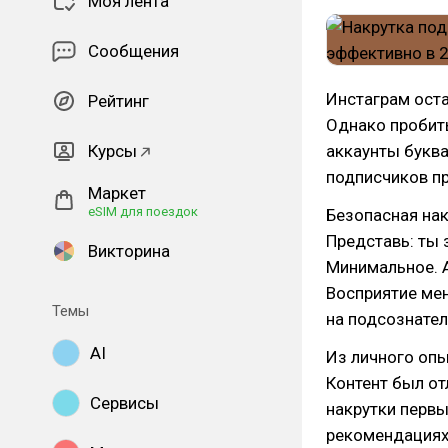
Моя лента
Сообщения
Инстаграм оста
Рейтинг
Однако пробить
Курсы
аккаунты буква
подписчиков пр
Маркет
eSIM для поездок
Безопасная нак
Представь: ты 
Викторина
Минимальное. А
Восприятие мен
Темы
на подсознател
AI
Из личного опы
Контент был от
Сервисы
накрутки первы
рекомендациях.