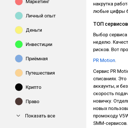
Маркетинг
накрутка работ
любые цифры 
Личный опыт
ТОП сервисов
Деньги
Выбор сервиса
неделю. Качес
Инвестиции
рисков. Вот пр
Приёмная
PR Motion
.
Сервис PR Moti
Путешествия
списаниях. Это
аккаунты, и бе
Крипто
скорость подач
новичку. Отде
Право
новых пользова
Показать все
промокоду V5W
SMM-сервисов.