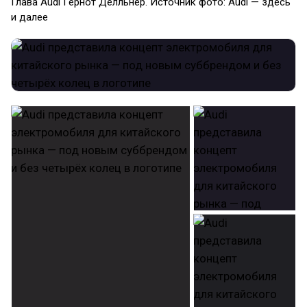
Глава Audi Гернот Дёлльнер. Источник фото: Audi — здесь
и далее