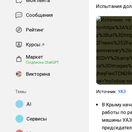
Моя лента
Испытания дол
Сообщения
Рейтинг
Курсы
Маркет
Подписка ChatGPT
Викторина
Темы
Источник:
УАЗ
AI
В Крыму нач
работы по р
Сервисы
машины УАЗ 
председател