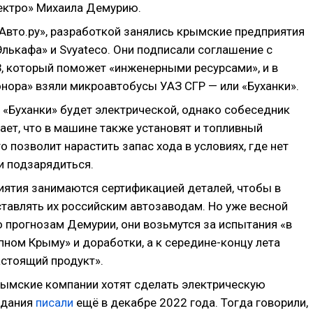
ектро» Михаила Демурию.
Авто.ру», разработкой занялись крымские предприятия
Элькафа» и Svyateco. Они подписали соглашение с
, который поможет «инженерными ресурсами», и в
онора» взяли микроавтобусы УАЗ СГР — или «Буханки».
 «Буханки» будет электрической, однако собеседник
ает, что в машине также установят и топливный
то позволит нарастить запас хода в условиях, где нет
 подзарядиться.
иятия занимаются сертификацией деталей, чтобы в
тавлять их российским автозаводам. Но уже весной
о прогнозам Демурии, они возьмутся за испытания «в
пном Крыму» и доработки, а к середине-концу лета
астоящий продукт».
крымские компании хотят сделать электрическую
здания
писали
ещё в декабре 2022 года. Тогда говорили,