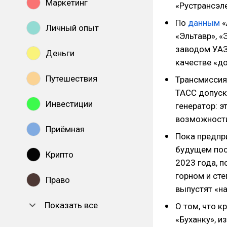
Маркетинг
«Рустрансэл
По
данным
«
Личный опыт
«Эльтавр», «
заводом УАЗ
Деньги
качестве «д
Путешествия
Трансмиссия
ТАСС допуск
Инвестиции
генератор: э
возможности
Приёмная
Пока предпр
будущем пос
Крипто
2023 года, п
горном и сте
Право
выпустят «н
Показать все
О том, что 
«Буханку», и