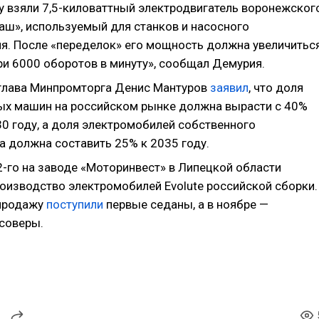
ву взяли 7,5-киловаттный электродвигатель воронежског
аш», используемый для станков и насосного
я. После «переделок» его мощность должна увеличитьс
ри 6000 оборотов в минуту», сообщал Демурия.
 глава Минпромторга Денис Мантуров
заявил
, что доля
ых машин на российском рынке должна вырасти с 40%
30 году, а доля электромобилей собственного
а должна составить 25% к 2035 году.
-го на заводе «Моторинвест» в Липецкой области
оизводство электромобилей Evolute российской сборки.
 продажу
поступили
первые седаны, а в ноябре —
соверы.