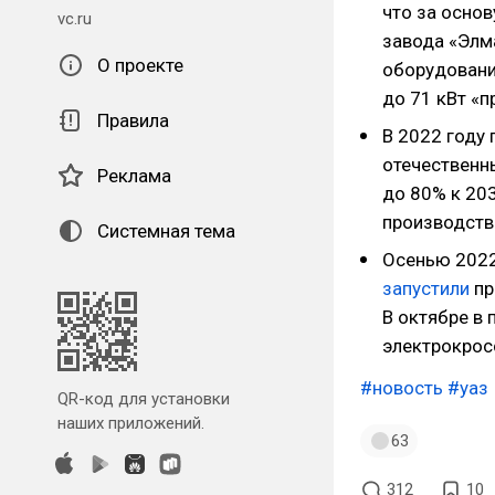
что за осно
vc.ru
завода «Элм
О проекте
оборудовани
до 71 кВт «п
Правила
В 2022 году
отечественн
Реклама
до 80% к 20
производств
Системная тема
Осенью 2022
запустили
пр
В октябре в
электрокрос
#новость
#уаз
QR-код для установки
наших приложений.
63
312
10