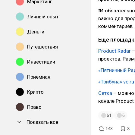
Маркетинг
❗И обязательно
Личный опыт
важно для прод
комментариев.
Деньги
Еще площадки
Путешествия
Product Radar
–
проектов. Разм
Инвестиции
«Пятничный Ра
Приёмная
«Трибуна» vc.ru
Крипто
Сетка
– можно 
канале Product 
Право
61
6
Показать все
143
8