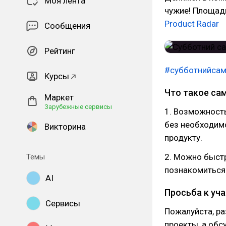
Моя лента
чужие! Площадк
Product Radar
Сообщения
Рейтинг
#субботнийса
Курсы
Что такое са
Маркет
Зарубежные сервисы
1. Возможность
без необходимо
Викторина
продукту.
2. Можно быстр
Темы
познакомиться 
AI
Просьба к уч
Сервисы
Пожалуйста, р
проекты, а обс