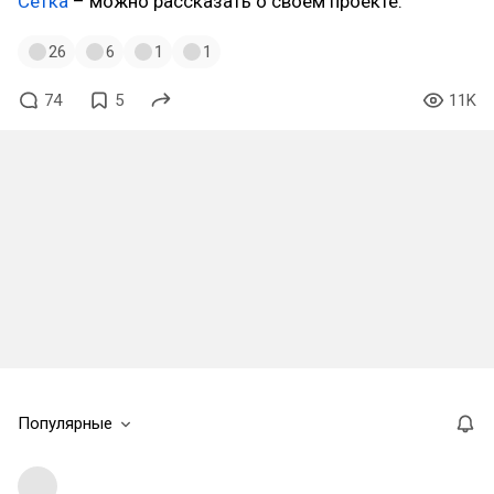
Сетка
– можно рассказать о своем проекте.
26
6
1
1
74
5
11K
Популярные