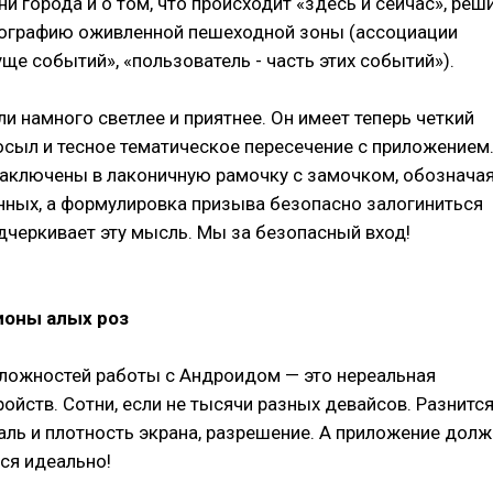
и города и о том, что происходит «здесь и сейчас», реш
ографию оживленной пешеходной зоны (ассоциации
уще событий», «пользователь - часть этих событий»).
и намного светлее и приятнее. Он имеет теперь четкий
сыл и тесное тематическое пересечение с приложением
заключены в лаконичную рамочку с замочком, обознача
ных, а формулировка призыва безопасно залогиниться
дчеркивает эту мысль. Мы за безопасный вход!
ионы алых роз
сложностей работы с Андроидом — это нереальная
ойств. Сотни, если не тысячи разных девайсов. Разнится
аль и плотность экрана, разрешение. А приложение дол
ся идеально!