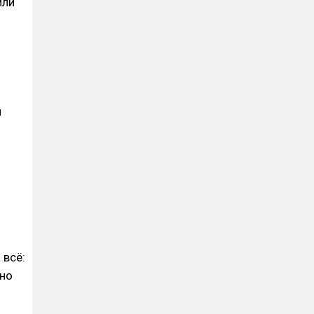
или
.
я
 всё:
жно