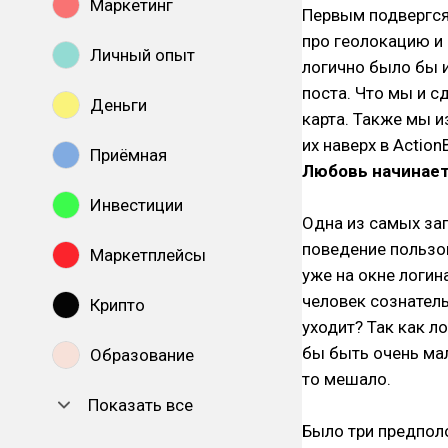
Маркетинг
Первым подвергся
про геолокацию и 
Личный опыт
логично было бы 
поста. Что мы и с
Деньги
карта. Также мы и
их наверх в ActionB
Приёмная
Любовь начинает
Инвестиции
Одна из самых за
поведение пользов
Маркетплейсы
уже на окне логин
человек сознатель
Крипто
уходит? Так как л
бы быть очень мал
Образование
то мешало.
Показать все
Было три предпол