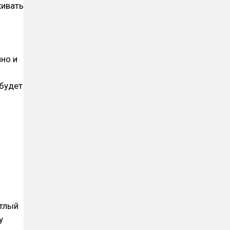
живать
чно и
 будет
етлый
у