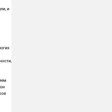
ли, и
и
ногих
ности,
ием
 он
кое