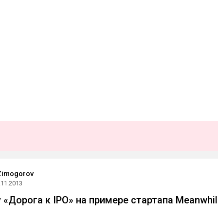
Zimogorov
.11.2013
 «Дорога к IPO» на примере стартапа Meanwhil