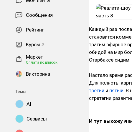
Моя лента
Сообщения
Каждый раз после
Рейтинг
становится коммен
Курсы
тратим эфирное вр
обидой на мир бол
Маркет
Старбаксе сидим.
Оплата подписок
Викторина
Настало время ра
Для полноты карт
третий
и
пятый
. В
Темы
стратегии развити
AI
Сервисы
И тут выхожу я в