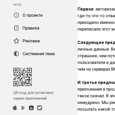
vc.ru
Первое:
авторизац
О проекте
где-то что-то отв
приходило именно 
Правила
переписали этот м
Реклама
Следующее пре
личные данные. В
Системная тема
страшнее, чем пот
пользователя и да
чем на серверах В
И третье предп
приложения и проц
QR-код для установки
такое скачал. В э
наших приложений.
немудрено. Мы ре
посылать какой-т