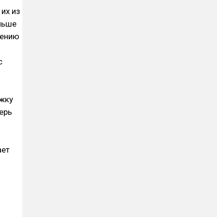
их из
льше
шению
с
ржку
ерь
ает