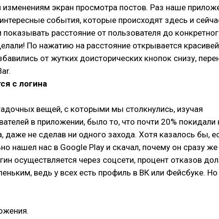
 изменениям экран просмотра постов. Раз наше прилож
интересные события, которые происходят здесь и сейчас
и показывать расстояние от пользователя до конкретно
делали! По нажатию на расстояние открывается красиве
збавились от жутких доисторических кнопок снизу, пере
ar.
ся с логина
гадочных вещей, с которыми мы столкнулись, изучая
ателей в приложении, было то, что почти 20% покидали 
а, даже не сделав ни одного захода. Хотя казалось бы, е
но нашел нас в Google Play и скачал, почему он сразу же
огин осуществляется через соцсети, процент отказов до
еньким, ведь у всех есть профиль в ВК или Фейсбуке. Но
ожения.