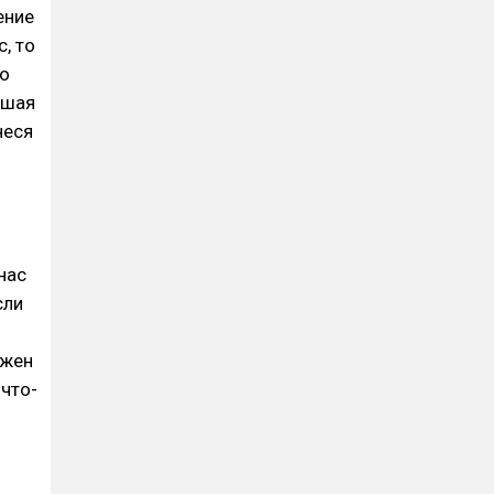
ение
, то
го
йшая
неся
нас
сли
лжен
 что-