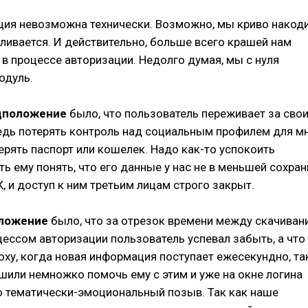
ия невозможна технически. Возможно, мы криво накоди
аливается. И действительно, больше всего крашей нам
в процессе авторизации. Недолго думая, мы с нуля
одуль.
дположение
было, что пользователь переживает за сво
едь потерять контроль над социальным профилем для м
ерять паспорт или кошелек. Надо как-то успокоить
ть ему понять, что его данные у нас не в меньшей сохран
К, и доступ к ним третьим лицам строго закрыт.
оложение
было, что за отрезок времени между скачиван
ессом авторизации пользователь успевал забыть, а что
поху, когда новая информация поступает ежесекундно, та
шили немножко помочь ему с этим и уже на окне логина
о тематически-эмоциональный позыв. Так как наше