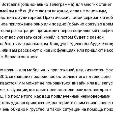
и Вотсаппа (опционально Телеграмма) для многих станет
 имейлы всё ещё остаются важным, если не основным,
йствия с аудиторией. Практически любой серьёзный веб
ьное приложение рано или поздно (обычно сразу во вре
 если регистрация происходит через социальный профил
сит вас указать свой имейл, а потом будет с разной
набжать вас рассылкам. Каждую неделю вы будете пол
 или вам расскажут о новых функциях, или пришлют как
е. Вариантов много
о важны для мобильных приложений, ведь известен факт
 30% скачавших приложение оставляют его на телефоне.
иваются. Им может не понравиться дизайн, или вы запус
ие-то функции, которые пользователь ожидал, внедрите
ц. Но после того, как ваш привлеченный неимоверными
тель удалил приложение, вы теряете с ним связь навсег
 очень обидно и грустно. В такой ситуации на помощь при