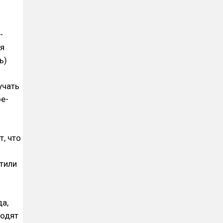
-
мя
ь)
учать
ое-
, что
тили
да,
ходят