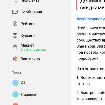
Делимся 
Моя лента
скидками 
Сообщения
#субботнийса
Рейтинг
Чтобы виси ста
больше инстру
Курсы
сообществах в
Маркет
Share Your Sta
Оплата подписок
под постом, к
попробуем?
Викторина
Что значит с
Темы
1. Возможность
AI
статью.
2. Быстро проб
Сервисы
то и расширить