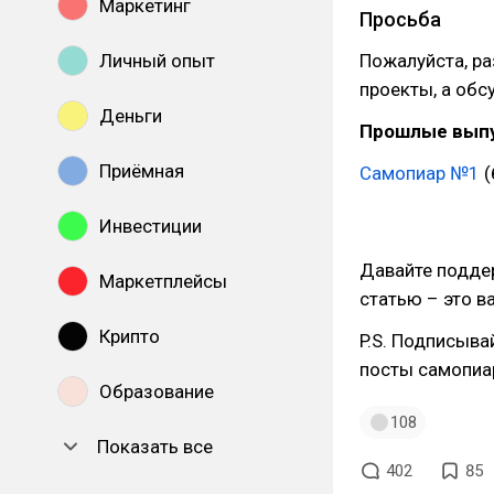
Маркетинг
Просьба
Личный опыт
Пожалуйста, р
проекты, а обс
Деньги
Прошлые выпу
Приёмная
Самопиар №1
(
Инвестиции
Давайте подде
Маркетплейсы
статью – это в
Крипто
P.S. Подписыва
посты самопиар
Образование
108
Показать все
402
85