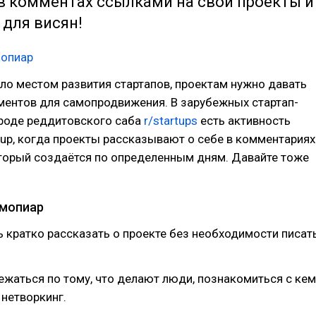
в комментах ссылками на свои проекты и
для висян!
мопиар
ло местом развития стартапов, проектам нужно давать
ментов для самопродвижения. В зарубежных стартап-
роде реддитовского саба
r/startups
есть активность
rtup, когда проекты рассказывают о себе в комментариях
оторый создаётся по определенным дням. Давайте тоже
амопиар
 кратко рассказать о проекте без необходимости писат
ежаться по тому, что делают люди, познакомиться с кем
 нетворкинг.