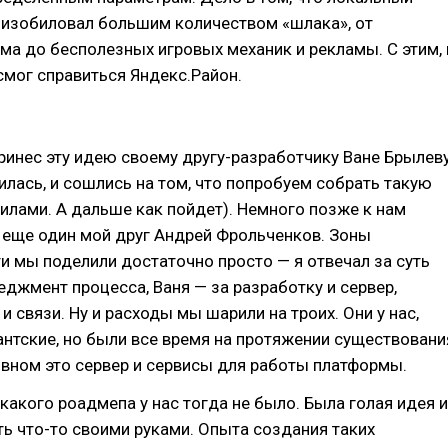
 изобиловал большим количеством «шлака», от
ма до бесполезных игровых механик и рекламы. С этим, 
 смог справиться Яндекс.Район.
принес эту идею своему другу-разработчику Ване Брылеву
илась, и сошлись на том, что попробуем собрать такую
илами. А дальше как пойдет). Немного позже к нам
 еще один мой друг Андрей Фрольченков. Зоны
и мы поделили достаточно просто — я отвечал за суть
еджмент процесса, Ваня — за разработку и сервер,
и связи. Ну и расходы мы шарили на троих. Они у нас,
гантские, но были все время на протяжении существовани
овном это сервер и сервисы для работы платформы.
икакого роадмепа у нас тогда не было. Была голая идея и
ь что-то своими руками. Опыта создания таких