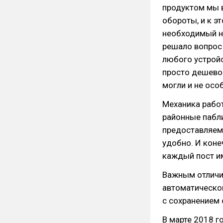
продуктом мы в
обороты, и к э
необходимый н
решало вопрос 
любого устройст
просто дешево
могли и не особ
Механика работ
районные пабли
предоставляем
удобно. И коне
каждый пост им
Важным отличи
автоматическог
с сохранением 
В марте 2018 г