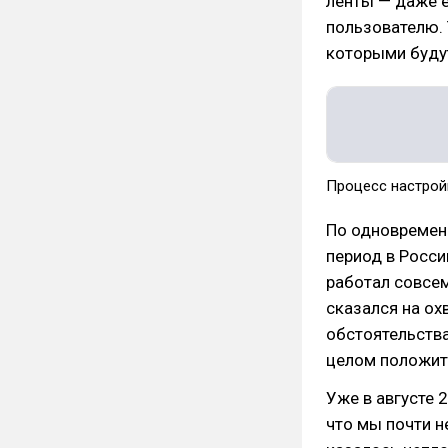
ленты — даже е
пользователю. 
которыми будут
Процесс настройк
По одновремен
период в Росси
работал совсем
сказался на ох
обстоятельства
целом положите
Уже в августе 
что мы почти н