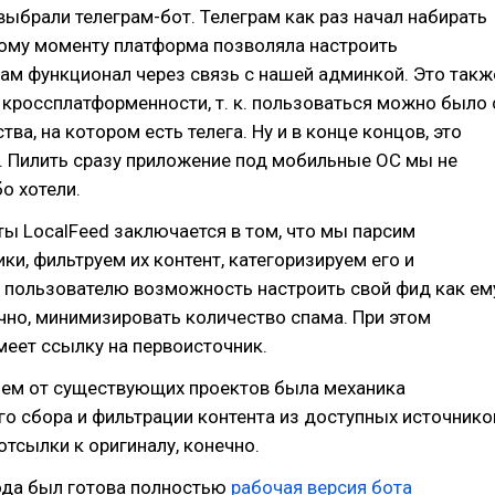
ыбрали телеграм-бот. Телеграм как раз начал набирать
тому моменту платформа позволяла настроить
ам функционал через связь с нашей админкой. Это такж
кроссплатформенности, т. к. пользоваться можно было 
ва, на котором есть телега. Ну и в конце концов, это
. Пилить сразу приложение под мобильные ОС мы не
о хотели.
ы LocalFeed заключается в том, что мы парсим
ки, фильтруем их контент, категоризируем его и
 пользователю возможность настроить свой фид как ем
чно, минимизировать количество спама. При этом
еет ссылку на первоисточник.
ем от существующих проектов была механика
о сбора и фильтрации контента из доступных источнико
отсылки к оригиналу, конечно.
ода был готова полностью
рабочая версия бота