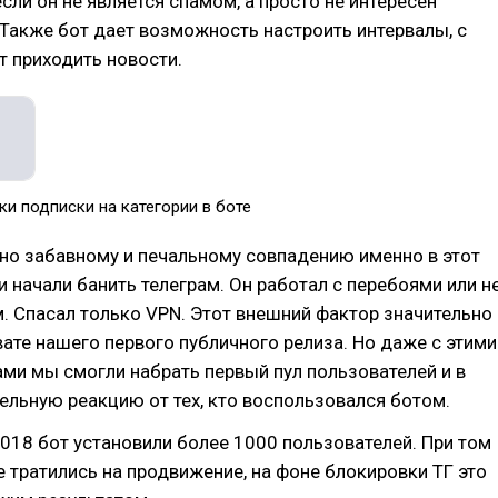
сли он не является спамом, а просто не интересен
Также бот дает возможность настроить интервалы, с
 приходить новости.
и подписки на категории в боте
но забавному и печальному совпадению именно в этот
и начали банить телеграм. Он работал с перебоями или н
. Спасал только VPN. Этот внешний фактор значительно
вате нашего первого публичного релиза. Но даже с этими
ми мы смогли набрать первый пул пользователей и в
льную реакцию от тех, кто воспользовался ботом.
2018 бот установили более 1000 пользователей. При том
е тратились на продвижение, на фоне блокировки ТГ это