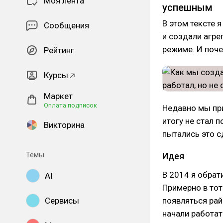
Моя лента
успешным
В этом тексте 
Сообщения
и создали агре
режиме. И поче
Рейтинг
Курсы
Маркет
Оплата подписок
Недавно мы пр
итогу не стал 
Викторина
пытались это сд
Темы
Идея
В 2014 я обрат
AI
Примерно в тот
Сервисы
появляться рай
начали работат