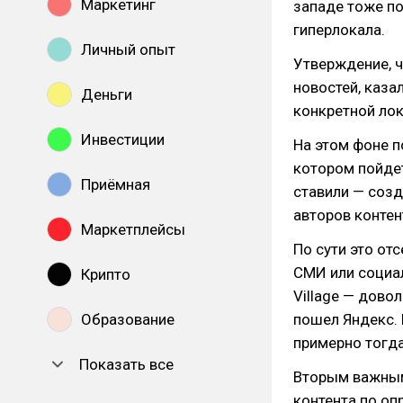
Маркетинг
западе тоже п
гиперлокала.
Личный опыт
Утверждение, ч
новостей, каза
Деньги
конкретной лок
Инвестиции
На этом фоне п
котором пойдет
Приёмная
ставили — созд
авторов контен
Маркетплейсы
По сути это от
СМИ или социа
Крипто
Village — дово
Образование
пошел Яндекс. 
примерно тогда
Показать все
Вторым важным
контента по оп