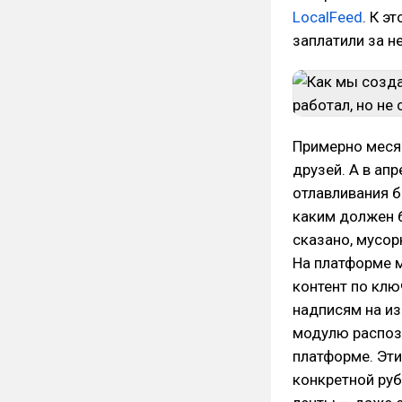
LocalFeed
. К э
заплатили за не
Примерно месяц
друзей. А в ап
отлавливания б
каким должен б
сказано, мусо
На платформе 
контент по клю
надписям на и
модулю распозн
платформе. Эти
конкретной руб