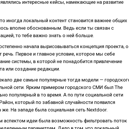
оявлялись интересные кейсы, намекающие на развитие
то иногда локальный контент становится важнее общих
лось вполне обоснованным. Ведь если ты связан с
ацией, то тебе важно знать о ней больше.
остепенно начала вырисовываться концепция проекта, о
 речь. Первое и главное условие, которое мы себе
ание системы, в которой не понадобится привлечение
та или создание редакции.
секало две самые популярные тогда модели — городског
льной сети. Ярким примером городского СМИ был The
льно популярный в то время. А по пути социальной сети
Район, который по забавной случайности появился
 же. На западе была социальная сеть Nextdoor.
 аспектом идеи была возможность фильтровать поток
ределенным параметрам. Дело в том, что локальный