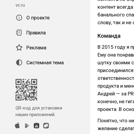
vc.ru
контент всегда
банального спа
О проекте
слову, так и не
Правила
Команда
В 2015 году я 
Реклама
Ему она понрав
Системная тема
шутку своими с
присоединился
ответственност
продукта и мен
Андрей — за PR 
конечно, не ги
QR-код для установки
проекта. В осн
наших приложений.
Понятно, что н
желание сделат