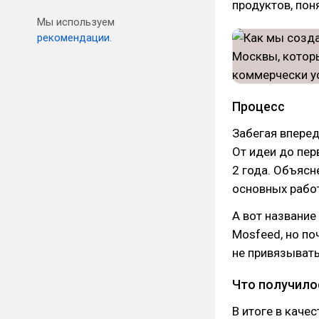
продуктов, пон
Мы используем
рекомендации.
Процесс
Забегая вперед
От идеи до пе
2 года. Объясн
основных работ
А вот название
Mosfeed, но по
не привязывать
Что получило
В итоге в каче