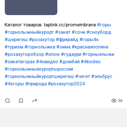
Каталог товаров: taplink.cc/promembrana
#горы
#горнолыжныйкурорт
#закат
#сочи
#сноуборд
#шерегеш
#розахутор
#фрирайд
#горы4к
#туризм
#горнолыжка
#зима
#краснаяполяна
#розахуторобзор
#snow
#гудаури
#горныелыжи
#закатвгорах
#4квидео
#домбай
#4kvideo
#горнолыжныекурортыроссии
#горнолыжныйкурортшерегеш
#чегет
#эльбрус
#4кгоры
#природа
#розахутор2024
36