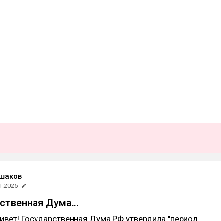
Ушаков
1.2025
ственная Дума...
ивет! Государственная Дума РФ утвердила "период