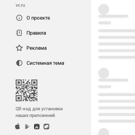
vc.ru
О проекте
Правила
Реклама
Системная тема
QR-код для установки
наших приложений.