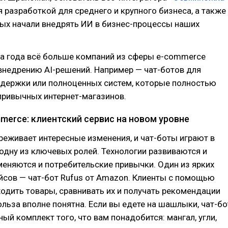
разработкой для среднего и крупного бизнеса, а также
ых начали внедрять ИИ в бизнес-процессы наших
ва года всё больше компаний из сферы e-commerce
внедрению AI-решений. Например — чат-ботов для
ддержки или полноценных систем, которые полностью
привычных интернет-магазинов.
merce: клиентский сервис на новом уровне
еживает интересные изменения, и чат-боты играют в
одну из ключевых ролей. Технологии развиваются и
меняются и потребительские привычки. Один из ярких
йсов — чат-бот Rufus от Amazon. Клиенты с помощью
ходить товары, сравнивать их и получать рекомендации
ольза вполне понятна. Если вы едете на шашлыки, чат-бо
ый комплект того, что вам понадобится: мангал, угли,