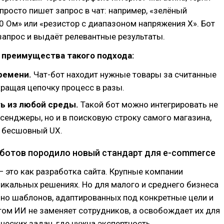
 просто пишет запрос в чат: например, «зелёный
0 Ом» или «резистор с диапазоном напряжения X». Бот
апрос и выдаёт релевантные результаты.
 преимущества такого подхода:
ремени.
Чат-бот находит нужные товары за считанные
кращая цепочку процесс в разы.
ь из любой среды.
Такой бот можно интегрировать не
сенджеры, но и в поисковую строку самого магазина,
 бесшовный UX.
-ботов породило новый стандарт для e-commerce
 это как разработка сайта. Крупные компании
икальных решениях. Но для малого и среднего бизнеса
но шаблонов, адаптированных под конкретные цели и
том ИИ не заменяет сотрудников, а освобождает их для
ических задач, где нужна экспертность.