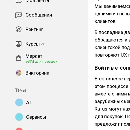
Моя лента
Мы занимаемся 
одними из перв
Сообщения
клиентов.
Рейтинг
В последние д
обращаются к 
Курсы
клиентской по
повторяют UX 
Маркет
eSIM для поездок
Войти в e-com
Викторина
E-commerce пер
этом процессе 
Темы
вместе с ними 
зарубежных ке
AI
Rufus могут на
для покупок. П
Сервисы
предложит полн