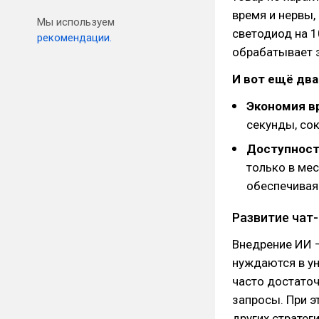
время и нервы,
Мы используем
светодиод на 1
рекомендации.
обрабатывает з
И вот ещё два
Экономия в
секунды, со
Доступност
только в мес
обеспечивая
Развитие чат
Внедрение ИИ —
нуждаются в ун
часто достаточ
запросы. При э
других стратег