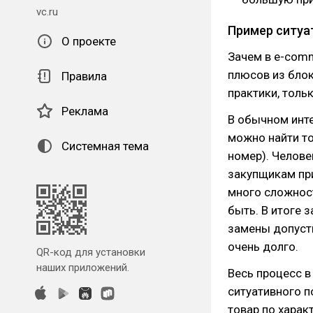
vc.ru
Пример ситуа
О проекте
Зачем в e-comm
плюсов из блок
Правила
практики, толь
Реклама
В обычном инт
можно найти то
Системная тема
номер). Челове
закупщикам пр
много сложнос
быть. В итоге 
замены допусти
очень долго.
QR-код для установки
наших приложений.
Весь процесс в
ситуативного п
товар по харак