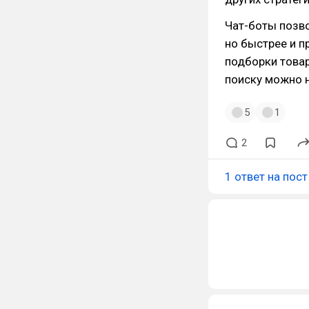
Чат-боты позво
но быстрее и 
подборки товар
поиску можно 
5
1
2
1 ответ на пост