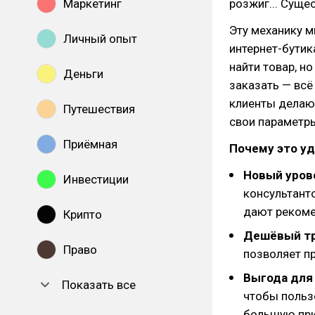
Маркетинг
розжиг... Суще
Эту механику м
Личный опыт
интернет-бутик
найти товар, но
Деньги
заказать — всё
клиенты делают
Путешествия
свои параметры
Приёмная
Почему это уд
Новый уров
Инвестиции
консультанто
дают рекоме
Крипто
Дешёвый тр
Право
позволяет п
Выгода для 
Показать все
чтобы польз
большую пр