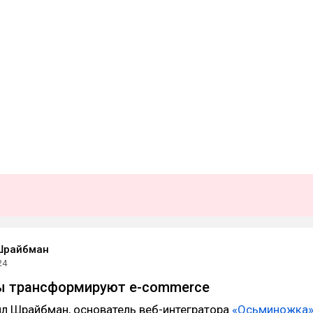
Шрайбман
24
ты трансформируют e-commerce
ил Шрайбман, основатель веб-интегратора
«Осьминожка