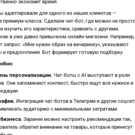
ственно экономит время.
ы адаптировали для одного из наших клиентов —
а премиум-класса. Сделали чат-бот, где можно не прост
 и изучить его характеристики, сравнить с другими,
 как в уже давно привычном онлайн-магазине. Например,
 запрос: «Мне нужен образ на вечеринку», указывают
 и предпочтения. Бот формирует готовую подборку.
обно:
ень персонализации.
Чат-боты с AI выступают в роли
в. Они запоминают контекст, быстро ищут всё нужное и
ндации.
афик.
Интеграция чат-ботов в Телеграм и другие соцсет
ривлекать аудиторию с минимальными затратами.
бизнеса.
Заранее можно настроить рекомендации так,
ователь обратил внимание на товары, которые принесут
ибыль.