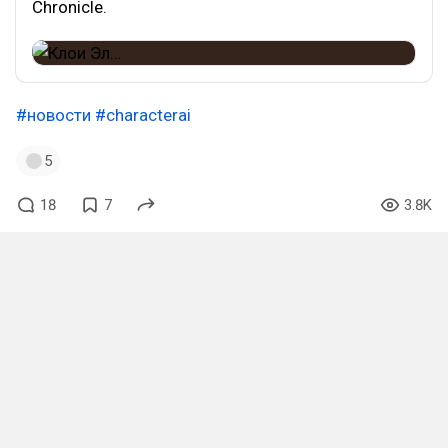
Chronicle.
#новости
#characterai
5
18
7
3.8K