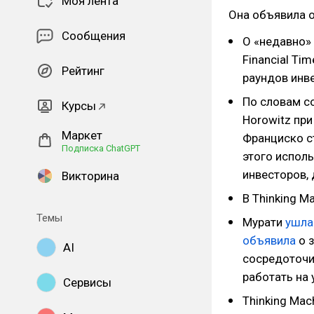
Моя лента
Она объявила о
Сообщения
О «недавно»
Financial Ti
Рейтинг
раундов инве
По словам с
Курсы
Horowitz при
Маркет
Франциско ст
Подписка ChatGPT
этого испол
инвесторов, 
Викторина
В Thinking M
Темы
Мурати
ушл
объявила
о 
AI
сосредоточи
работать на
Сервисы
Thinking Ma