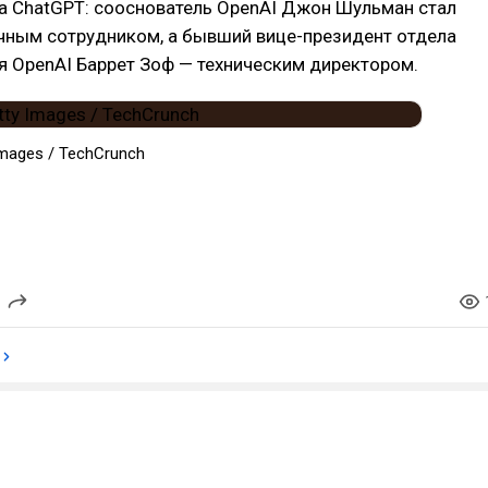
а ChatGPT: сооснователь OpenAI Джон Шульман стал
чным сотрудником, а бывший вице-президент отдела
я OpenAI Баррет Зоф — техническим директором.
Images / TechCrunch