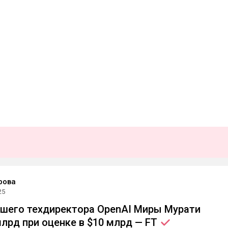
рова
25
шего техдиректора OpenAI Миры Мурати
млрд при оценке в $10 млрд —
FT