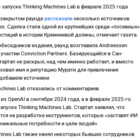
 запуске Thinking Machines Lab в феврале 2025 года.
 закрытом раунде
рассказали
несколько источников
mes. Сделка стала одной из крупнейших среди «посевных»
стиций в истории Кремниевой долины, отмечает газета.
обеседников издания, раунд возглавила Andreessen
 участии Conviction Partners. Базирующийся в Сан-
артап не раскрыл, над чем именно работает, и вместо
ьзовал имя и репутацию Мурати для привлечения
добавили источники.
achines Lab отказались от комментариев.
а
из OpenAI в сентябре 2024 года, а в феврале 2025-го
запуске Thinking Machines Lab. Стартап заявлял, что
тся на разработке инструментов, которые «заставят ИИ
 уникальные потребности и цели людей».
chines Lab также нанял некоторых бывших сотрудников