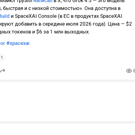
r Майкл Труэлл
написал
в X, что Grok 4.5 — это модель
, быстрая и с низкой стоимостью». Она доступна в
Build
и SpaceXAI Console (в ЕС в продуктах SpaceXAI
ируют добавить в середине июля 2026 года). Цена — $2
дных токенов и $6 за 1 млн выходных.
or
#spacexai
1