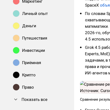
Маркетинг
SpaceX
объя
Личный опыт
По словам Sp
охватывающи
Деньги
математики. 
2026-го, обу
Путешествия
4.5 использ
Grok 4.5 раб
Инвестиции
Experts, Mo
задачами, в 
Приёмная
права и проч
ИИ-агентов м
Крипто
Право
Показать все
Сравнение резуль