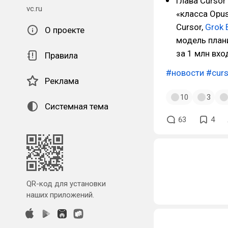
Глава Curso
vc.ru
«класса Opus
Cursor,
Grok 
О проекте
модель план
за 1 млн вхо
Правила
#новости
#curs
Реклама
10
3
Системная тема
63
4
QR-код для установки
наших приложений.