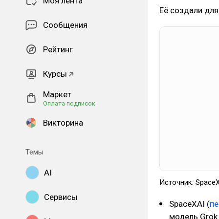
Моя лента
Её создали для
Сообщения
Рейтинг
Курсы
Маркет
Оплата подписок
Викторина
Темы
AI
Источник: Space
Сервисы
SpaceXAI (
п
модель Grok 