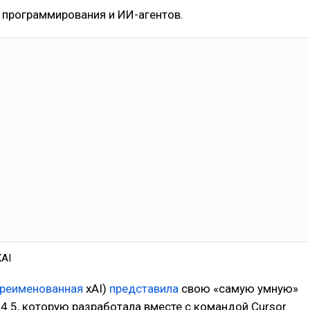
 программирования и ИИ-агентов.
XAI
ереименованная
xAI)
представила
свою «самую умную»
4.5, которую разработала вместе с командой Cursor.