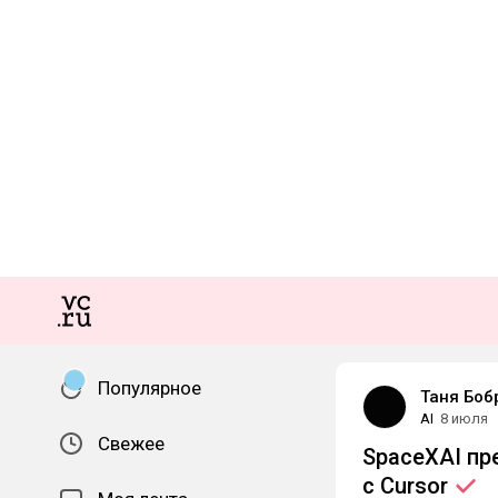
Популярное
Таня Боб
AI
8 июля
Свежее
SpaceXAI пр
с
Cursor