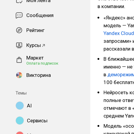
Моя лента
в компании.
Сообщения
«Яндекс» ан
модель — Ya
Рейтинг
Yandex Cloud
запросами» 
Курсы
рассказали в
Маркет
В ближайшее 
Оплата подписок
именно — не
в
деморежи
Викторина
100 бесплатн
Нейросеть ко
Темы
полные отве
AI
отмечают в 
среднем Yan
Сервисы
Модель «осо
клиентской п