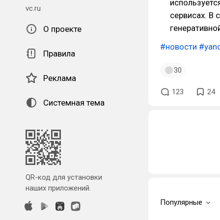
используется
vc.ru
сервисах. В
генеративно
О проекте
#новости
#yan
Правила
30
Реклама
123
24
Системная тема
QR-код для установки
наших приложений.
Популярные