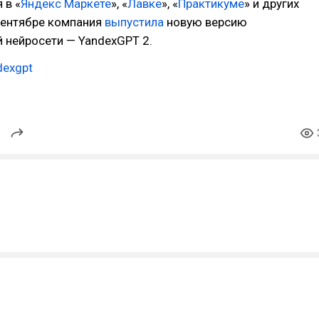
 в «
Яндекс Маркете
», «
Лавке
», «
Практикуме
» и других
 сентябре компания
выпустила
новую версию
й нейросети — YandexGPT 2.
dexgpt