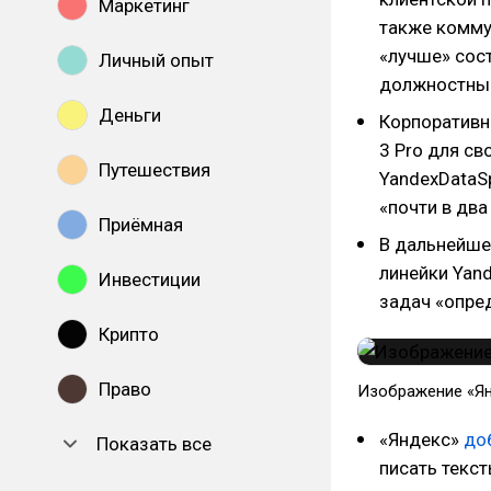
Маркетинг
также комму
«лучше» сос
Личный опыт
должностные
Деньги
Корпоративн
3 Pro для св
Путешествия
YandexDataS
«почти в два
Приёмная
В дальнейше
линейки Yan
Инвестиции
задач «опре
Крипто
Право
Изображение «Я
«Яндекс»
до
Показать все
писать текст