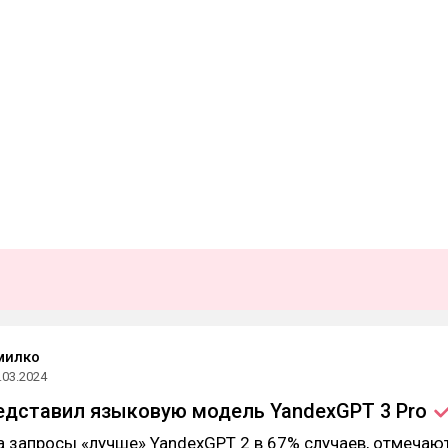
милко
.03.2024
едставил языковую модель YandexGPT 3
Pro
а запросы «лучше» YandexGPT 2 в 67% случаев, отмечаю