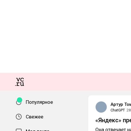
Популярное
Артур То
ChatGPT
28
Свежее
«Яндекс» пр
Она отвечает н