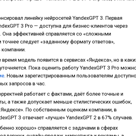
онсировал линейку нейросетей YandexGPT 3. Первая
ndexGPT 3 Pro — доступна для бизнес-клиентов через
. Она эффективней справляется со «сложными
и точнее следует «заданному формату ответов»,
 компании.
время модель появится в сервисах «Яндекса», но в каки
 уточняется. Пока оценить работу YandexGPT 3 Pro можн
ме
. Новым зарегистрированным пользователям доступн
ых запросов в час.
рректней работает с фактами, даёт более точные и
ты, а также допускает меньше стилистических ошибок,
«Яндексе». По собственным оценкам компании, в
dexGPT 3 отвечает «лучше» YandexGPT 2 в 67% случаев.
бенно хорошо» справляется с задачами в сферах
оддержки, онлайн-продаж, маркетинга и рекламы, а