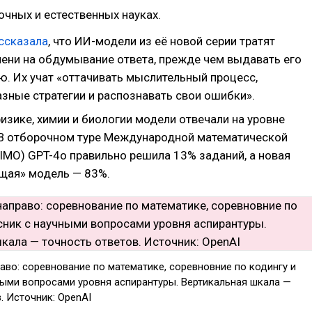
точных и естественных науках.
ссказала
, что ИИ-модели из её новой серии тратят
ени на обдумывание ответа, прежде чем выдавать его
ю. Их учат «оттачивать мыслительный процесс,
азные стратегии и распознавать свои ошибки».
физике, химии и биологии модели отвечали на уровне
 В отборочном туре Международной математической
IMO) GPT-4o правильно решила 13% заданий, а новая
щая» модель — 83%.
аво: соревнование по математике, соревновние по кодингу и
ными вопросами уровня аспирантуры. Вертикальная шкала —
. Источник: OpenAI