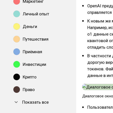
Маркетинг
OpenAI пред
справляется 
Личный опыт
К новым же 
Деньги
Например, и
o1 данные с
Путешествия
квантовой о
отладить сл
Приёмная
В частности
дорогую верс
Инвестиции
токенов. Фай
данные в инт
Крипто
Право
Диалоговое окно
Показать все
Пользовател