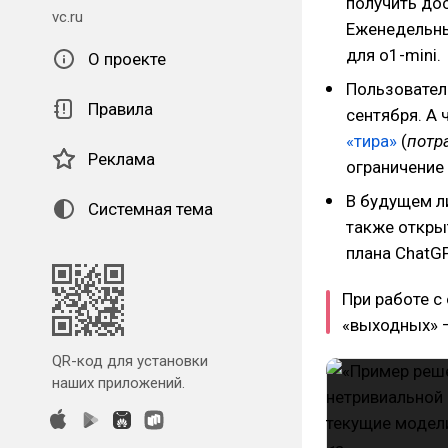
получить дос
vc.ru
Еженедельны
для o1-mini.
О проекте
Пользователи
Правила
сентября. А 
«тира»
(
потр
Реклама
ограничение 
В будущем л
Системная тема
также откры
плана ChatGP
При работе с
«выходных» —
QR-код для установки
наших приложений.