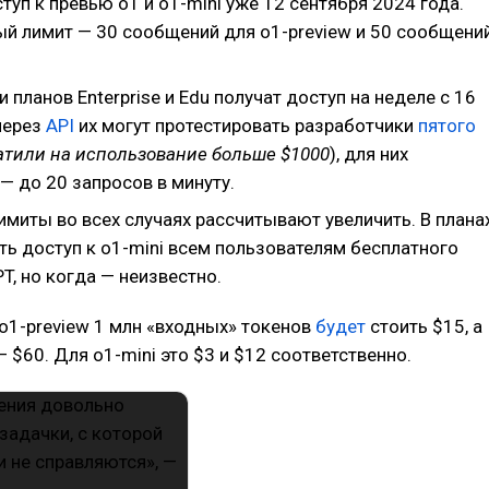
туп к превью o1 и o1-mini уже 12 сентября 2024 года.
й лимит — 30 сообщений для o1-preview и 50 сообщени
 планов Enterprise и Edu получат доступ на неделе с 16
через
API
их могут протестировать разработчики
пятого
атили на использование больше $1000
), для них
— до 20 запросов в минуту.
имиты во всех случаях рассчитывают увеличить. В плана
ть доступ к o1-mini всем пользователям бесплатного
T, но когда — неизвестно.
 o1-preview 1 млн «входных» токенов
будет
стоить $15, а
 $60. Для o1-mini это $3 и $12 соответственно.