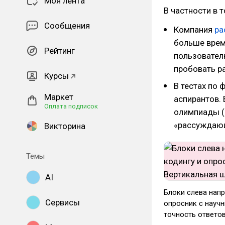
Моя лента
В частности в 
Сообщения
Компания
ра
больше врем
Рейтинг
пользовател
пробовать р
Курсы
В тестах по 
Маркет
аспирантов.
Оплата подписок
олимпиады (
«рассуждаю
Викторина
Темы
AI
Блоки слева напр
Сервисы
опросник с науч
точность ответов