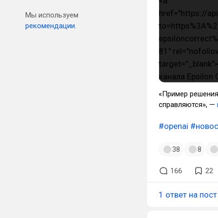
Мы используем
рекомендации.
«Пример решения
справляются», —
#openai
#новос
38
8
166
22
1 ответ на пост