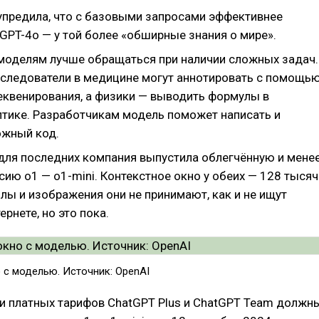
упредила, что с базовыми запросами эффективнее
GPT-4o — у той более «обширные знания о мире».
моделям лучше обращаться при наличии сложных задач.
сследователи в медицине могут аннотировать с помощь
еквенирования, а физики — выводить формулы в
птике. Разработчикам модель поможет написать и
ожный код.
 для последних компания выпустила облегчённую и мене
ию o1 — o1-mini. Контекстное окно у обеих — 128 тысяч
лы и изображения они не принимают, как и не ищут
ернете, но это пока.
 с моделью. Источник: OpenAI
и платных тарифов ChatGPT Plus и ChatGPT Team должн