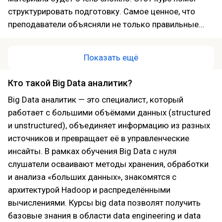
структурировать подготовку. Самое ценное, что
преподаватели объясняли не только правильные
ответы, но и логику, которая стоит за каждым
разделом. Благодаря этому многие темы стали
Показать ещё
намного понятнее. Учиться приходилось
практически каждый вечер после работы, но без
Кто такой Big Data аналитик?
дисциплины здесь и не получится. Экзамен в итоге
Big Data аналитик — это специалист, который
сдал с первого раза.
работает с большими объёмами данных (structured
и unstructured), объединяет информацию из разных
источников и превращает её в управленческие
инсайты. В рамках обучения Big Data с нуля
слушатели осваивают методы хранения, обработки
и анализа «больших данных», знакомятся с
архитектурой Hadoop и распределёнными
вычислениями. Курсы big data позволят получить
базовые знания в области data engineering и data