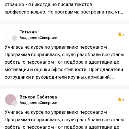
страшно - я никогда не писала текстов
профессионально. Но программа построена так, что
ты идёшь от простого к сложному. Преподаватели
давали подробную обратную связь, и мои тексты
Татьяна
становились лучше с каждым разом. Сейчас я
5
Академия «Синергия»
работаю фрилансером, пишу статьи для крупных
Училась на курсе по управлению персоналом
сайтов, и всё это благодаря обучению тут.
Программа понраивлась, с нуля разобрали все этапы
работы с персоналом - от подбора и адаптации до
мотивации и оценки эффективности. Преподаватели
сотрудники и руководители крупных компаний,
рассказывали на реальных примерах. Особенно
понравилось, что в программу включили работу с
Венера Сабитова
нейросетями, анализируем резюме с помощью AI-
5
Академия «Синергия»
инструментов, это очень актуально для
Училась на курсе по управлению персоналом
современного HR.
Программа понраивлась, с нуля разобрали все этапы
работы с персоналом - от подбора и адаптации до