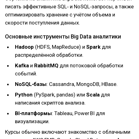
писать эффективные SQL‑ и NoSQL‑запросы, а также
оптимизировать хранение с учётом объема и
скорости поступления данных.
Основные инструменты Big Data аналитики
Hadoop
(HDFS, MapReduce) и
Spark
для
распределённой обработки.
Kafka
и
RabbitMQ
для потоковой обработки
событий.
NoSQL‑базы
: Cassandra, MongoDB, HBase.
Python
(PySpark, pandas) или
Scala
для
написания скриптов анализа.
BI‑платформы
: Tableau, Power BI для
визуализации.
Курсы обычно включают знакомство с облачными