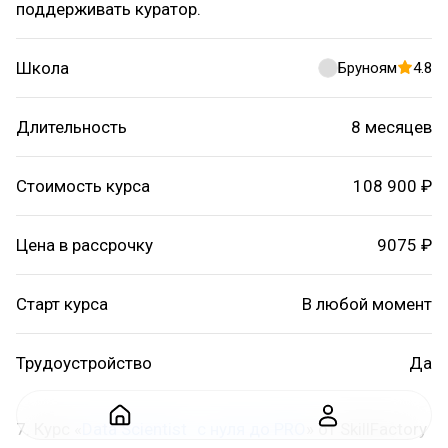
поддерживать куратор.
Школа
Бруноям
4.8
Длительность
8 месяцев
Стоимость курса
108 900 ₽
Цена в рассрочку
9075 ₽
Старт курса
В любой момент
Трудоустройство
Да
7. Курс «
Data Scientist с нуля до PRO
» от SkillFactory