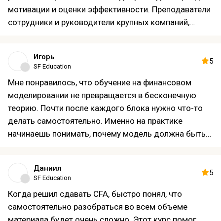
мотивации и оценки эффективности. Преподаватели
сотрудники и руководители крупных компаний,
рассказывали на реальных примерах. Особенно
понравилось, что в программу включили работу с
Игорь
нейросетями, анализируем резюме с помощью AI-
5
SF Education
инструментов, это очень актуально для
Мне понравилось, что обучение на финансовом
современного HR.
моделировании не превращается в бесконечную
теорию. Почти после каждого блока нужно что-то
делать самостоятельно. Именно на практике
начинаешь понимать, почему модель должна быть
построена определенным образом. Иногда
приходилось переделывать домашние задания по
Даниил
несколько раз, но сейчас понимаю, что именно это и
5
SF Education
дало результат. Уже использую полученные знания
Когда решил сдавать CFA, быстро понял, что
в своей работе.
самостоятельно разобраться во всем объеме
материала будет очень сложно. Этот курс помог