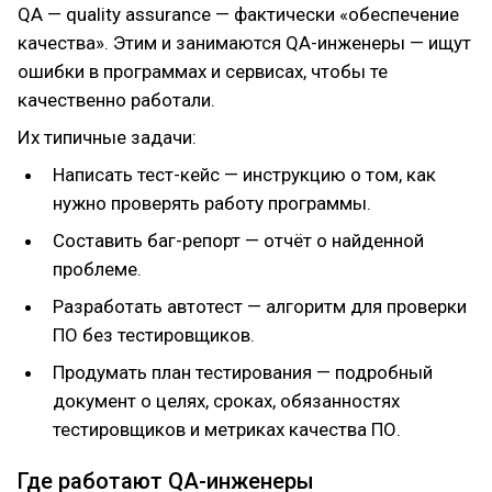
заброшенности.
QA — quality assurance — фактически «обеспечение
Отдельно хочется поблагодарить команду HR. Их
качества». Этим и занимаются QA-инженеры — ищут
помощь в карьерных вопросах и дельные советы
ошибки в программах и сервисах, чтобы те
оказались очень кстати.
качественно работали.
Их типичные задачи:
Написать тест-кейс — инструкцию о том, как
нужно проверять работу программы.
Составить баг-репорт — отчёт о найденной
проблеме.
Разработать автотест — алгоритм для проверки
ПО без тестировщиков.
Продумать план тестирования — подробный
документ о целях, сроках, обязанностях
тестировщиков и метриках качества ПО.
Где работают QA-инженеры