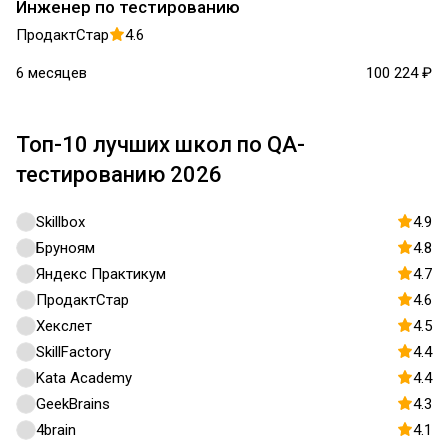
Инженер по тестированию
ПродактСтар
4.6
6 месяцев
100 224 ₽
Топ-10 лучших школ по QA-
тестированию 2026
Skillbox
4.9
Бруноям
4.8
Яндекс Практикум
4.7
ПродактСтар
4.6
Хекслет
4.5
SkillFactory
4.4
Kata Academy
4.4
GeekBrains
4.3
4brain
4.1