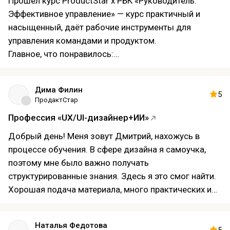
Прошёл курс ProductStar х РБК «Руководитель.
Эффективное управление» — курс практичный и
насыщенный, даёт рабочие инструменты для
управления командами и продуктом.
Главное, что понравилось:
Чёткая структура по стратегии, приоритизации,
организации процессов и коммуникациям; каждый
Дима Филин
модуль — практическое задание.
5
ПродактСтар
Реальные кейсы и финальный проект с подробной
Профессия «UX/UI-дизайнер+ИИ»
обратной связью.
Полезные шаблоны и практические воркшопы.
Добрый день! Меня зовут Дмитрий, нахожусь в
Преподаватели — практики из продуктовых команд
процессе обучения. В сфере дизайна я самоучка,
и РБК, дающие конкретные советы.
поэтому мне было важно получать
Минусы:
структурированные знания. Здесь я это смог найти.
Интенсивность: материал даётся быстро; тем, кто
Хорошая подача материала, много практических и
приходит без базового опыта в управлении
теоретических навыков. Думаю, что после
продуктом, может потребоваться больше времени
окончания курса я буду достаточно подкованным,
Наталья Федотова
на проработку домашних заданий.
чтобы работать в этой профессии.