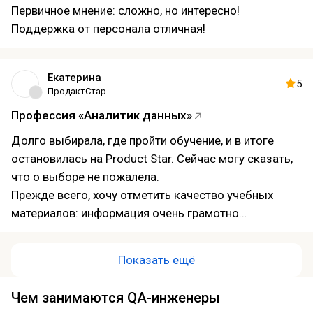
Первичное мнение: сложно, но интересно!
продукта продумать его выход на международные
Поддержка от персонала отличная!
рынки
Екатерина
5
ПродактСтар
Профессия «Аналитик данных»
Долго выбирала, где пройти обучение, и в итоге
остановилась на Product Star. Сейчас могу сказать,
что о выборе не пожалела.
Прежде всего, хочу отметить качество учебных
материалов: информация очень грамотно
структурирована, всё по делу и без лишней теории,
которую сложно применить на практике. Также
Показать ещё
порадовала работа службы поддержки и кураторов
— на вопросы отвечают оперативно, поэтому в
Чем занимаются QA-инженеры
процессе учебы не возникает ощущения