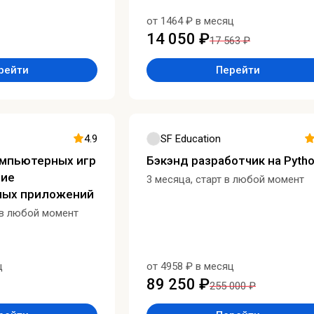
от 1464 ₽ в месяц
14 050 ₽
17 563 ₽
рейти
Перейти
4.9
SF Education
омпьютерных игр
Бэкэнд разработчик на Pyth
ние
3 месяца, старт в любой момент
ных приложений
 в любой момент
ц
от 4958 ₽ в месяц
89 250 ₽
255 000 ₽