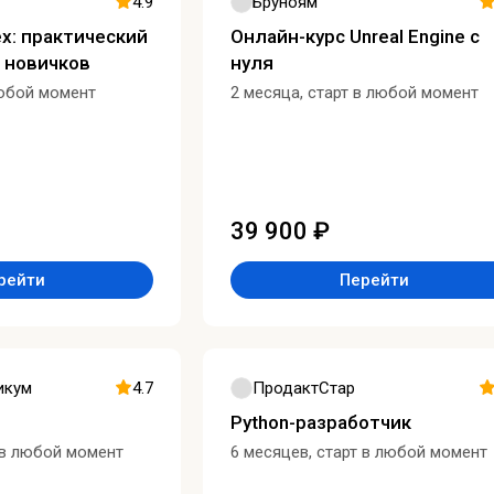
4.9
Бруноям
ех: практический
Онлайн-курс Unreal Engine с
 новичков
нуля
любой момент
2 месяца, старт в любой момент
39 900 ₽
рейти
Перейти
икум
4.7
ПродактСтар
Python-разработчик
 в любой момент
6 месяцев, старт в любой момент