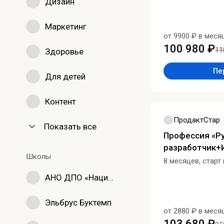
Дизайн
Маркетинг
от 9900 ₽ в меся
100 980 ₽
11
Здоровье
Пе
Для детей
Контент
ПродактСтар
Показать все
Профессия «Py
разработчик+
Школы
8 месяцев, старт
АНО ДПО «Национальный исследовательский университет дополнительного образования и профессионального обучения имени К.Д. Ушинского»
Эльбрус Буктемп
от 2880 ₽ в меся
103 680 ₽