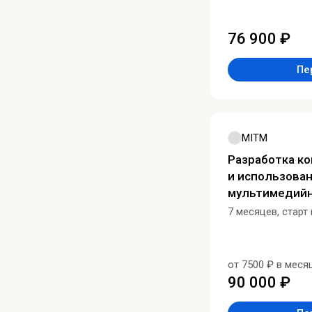
76 900 ₽
Пе
MITM
Разработка к
и использова
мультимедий
7 месяцев, старт
от 7500 ₽ в меся
90 000 ₽