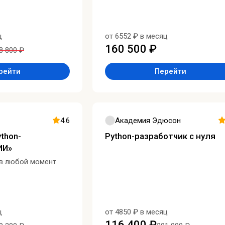
ц
от 6552 ₽ в месяц
160 500 ₽
8 800 ₽
рейти
Перейти
4.6
Академия Эдюсон
thon-
Python-разработчик с нуля
ИИ»
 в любой момент
ц
от 4850 ₽ в месяц
116 400 ₽