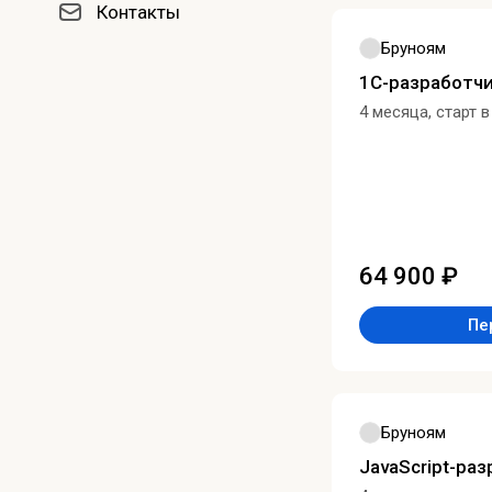
Контакты
Бруноям
1C-разработч
4 месяца, старт 
64 900 ₽
Пе
Бруноям
JavaScript-ра