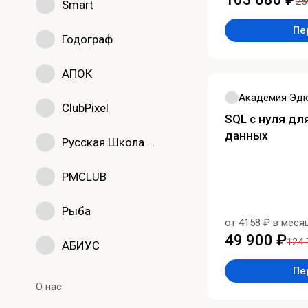
25
Smart
Пе
Годограф
АПОК
Академия Эд
ClubPixel
SQL с нуля дл
данных
Русская Школа Управления
PMCLUB
Рыба
от 4158 ₽ в меся
49 900 ₽
124 
АБИУС
Пе
О нас