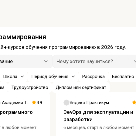
ммирование
граммирования
йн-курсов обучения программированию в 2026 году.
вание
Чему хотите научиться?
Школа
Период обучения
Рассрочка
Бесплатно
ам
Трудоустройство
Диплом или сертификат
Компьютерная Академия ТОП
4.9
Яндекс Практикум
программного
DevOps для эксплуатации и
разработки
т в любой момент
6 месяцев, старт в любой момент