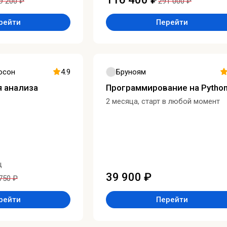
9 200 ₽
291 000 ₽
рейти
Перейти
юсон
4.9
Бруноям
я анализа
Программирование на Pytho
2 месяца, старт в любой момент
ц
39 900 ₽
750 ₽
рейти
Перейти