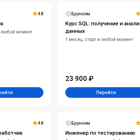
4.8
Бруноям
ик
Курс SQL: получение и анали
данных
в любой момент
1 месяц, старт в любой момент
23 900 ₽
рейти
Перейти
4.8
Бруноям
зработчик
Инженер по тестированию