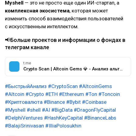
Myshell
— это не просто еще один ИИ-стартап, а
комплексная экосистема
, которая может
изменить способ взаимодействия пользователей
с искусственным интеллектом.
📢Больше проектов и информации о фондах в
телеграм канале
t.me
Crypto Scan | Altcoin Gems 💎 - Анализ альткоинов &amp; крипто проектов
#БыстрыйАнализ
#CryptoScan
#AltcoinGems
#Altcoin
#Crypto
#ETH
#Ethereum
#Ton
#Toncoin
#Криптовалюта
#Binance
#Bybit
#Coinbase
#Myshell
#shell
#AI
#BigData
#DragonFlyCapital
#DelphiVentures
#HashKeyCapital
#BinanceLabs
#BalajiSrinivasan
#IlliaPolosukhin