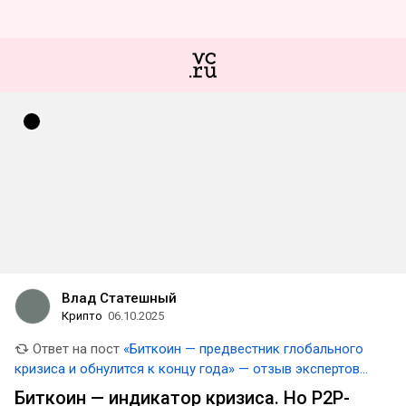
Влад Статешный
Крипто
06.10.2025
Ответ на пост
«Биткоин — предвестник глобального
кризиса и обнулится к концу года» — отзыв экспертов
NPBFX об «обнулении»
Биткоин — индикатор кризиса. Но P2P-