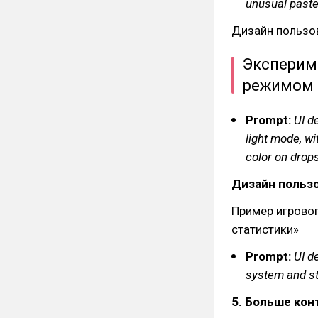
unusual pastel
Дизайн пользо
Эксперим
режимом
Prompt:
UI d
light mode, wi
color on drops
Дизайн польз
Пример игровог
статистики»
Prompt:
UI d
system and sta
5. Больше кон