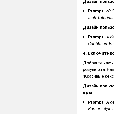
Дизайн пользо
Prompt:
VR G
tech, futurist
Дизайн пользо
Prompt:
UI d
Caribbean, Beh
4. Включите 
Добавьте ключе
результата. На
"Красивые кекс
Дизайн польз
еды
Prompt:
UI d
Korean-style c