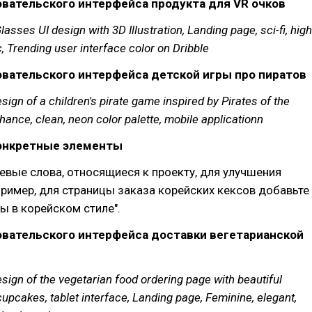
вательского интерфейса продукта для VR очков
lasses UI design with 3D Illustration, Landing page, sci-fi, high
ic, Trending user interface color on Dribble
вательского интерфейса детской игры про пиратов
esign of a children's pirate game inspired by Pirates of the
ance, clean, neon color palette, mobile applicationn
конкретные элементы
вые слова, относящиеся к проекту, для улучшения
пример, для страницы заказа корейских кексов добавьте
ы в корейском стиле".
овательского интерфейса доставки вегетарианской
esign of the vegetarian food ordering page with beautiful
upcakes, tablet interface, Landing page, Feminine, elegant,