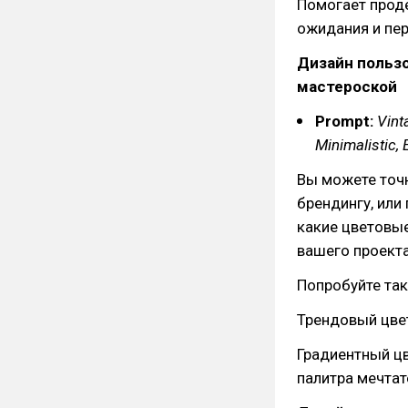
Помогает прод
ожидания и пе
Дизайн польз
мастероской
Prompt:
Vint
Minimalistic, 
Вы можете точ
брендингу, или
какие цветовые
вашего проекта
Попробуйте так
Трендовый цвет
Градиентный цв
палитра мечтат