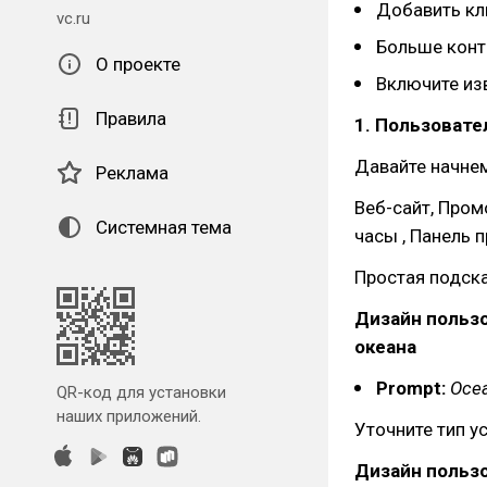
Добавить к
vc.ru
Больше конт
О проекте
Включите из
Правила
1. Пользоват
Давайте начнем
Реклама
Веб-сайт, Пром
Системная тема
часы , Панель 
Простая подск
Дизайн польз
океана
Prompt:
Ocea
QR-код для установки
наших приложений.
Уточните тип у
Дизайн польз