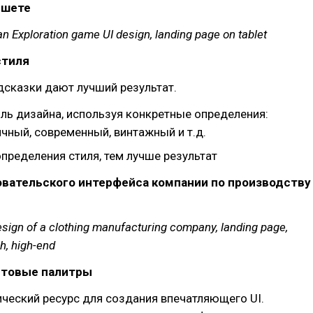
ншете
n Exploration game UI design, landing page on tablet
стиля
дсказки дают лучший результат.
иль дизайна, используя конкретные определения:
чный, современный, винтажный и т.д.
пределения стиля, тем лучше результат
овательского интерфейса компании по производству
esign of a clothing manufacturing company, landing page,
h, high-end
ветовые палитры
ический ресурс для создания впечатляющего UI.