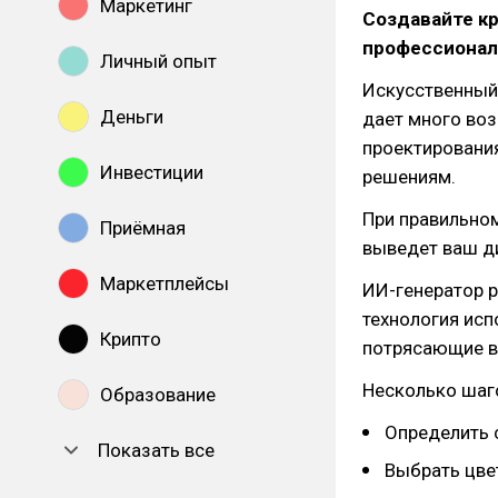
Маркетинг
Создавайте к
профессионал
Личный опыт
Искусственный 
Деньги
дает много во
проектирования
Инвестиции
решениям.
При правильном
Приёмная
выведет ваш ди
Маркетплейсы
ИИ-генератор р
технология исп
Крипто
потрясающие в
Несколько шаго
Образование
Определить 
Показать все
Выбрать цве