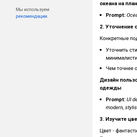
океана на пла
Мы используем
Prompt:
Ocea
рекомендации.
2. Уточнение 
Конкретные по
Уточнить ст
минималисти
Чем точнее о
Дизайн польз
одежды
Prompt:
UI d
modern, stylis
3. Изучите ц
Цвет - фантаст