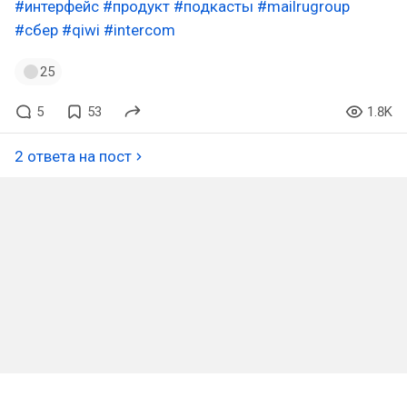
#интерфейс
#продукт
#подкасты
#mailrugroup
#сбер
#qiwi
#intercom
25
5
53
1.8K
2 ответа на пост