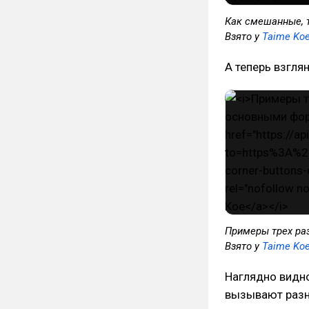
Как смешанные, 
Взято у
Taime Ko
А теперь взгля
Примеры трех ра
Взято у
Taime Ko
Наглядно видно
вызывают разны