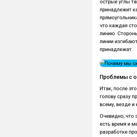
острые углы та
принадлежит ка
прямоугольника
что каждая ст
линию. Стороны
линии изгибают
принадлежат.
Проблемы с о
Итак, после эт
голову сразу п
всему, везде и
Очевидно, что 
есть время и м
разработке про