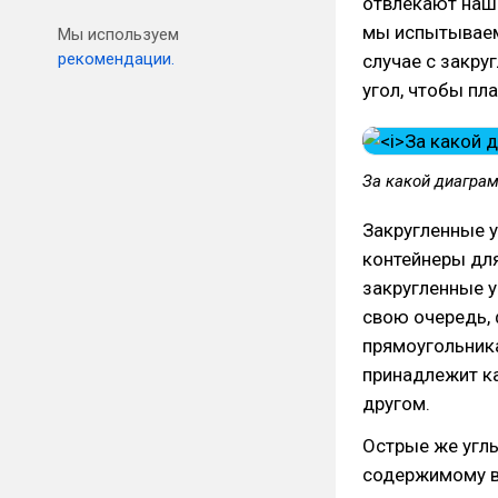
отвлекают наш 
мы испытываем 
Мы используем
рекомендации.
случае с закру
угол, чтобы пл
За какой диагра
Закругленные 
контейнеры для
закругленные у
свою очередь,
прямоугольника
принадлежит ка
другом.
Острые же углы
содержимому в