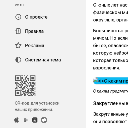
С юных лет нас 
vc.ru
физическом мир
О проекте
округлые, орга
Большинство ро
Правила
мячом. Но если
Реклама
бы ее, опасаяс
которую нейро
Системная тема
которая только
взросления.
С каким предмет
Закругленные
QR-код для установки
наших приложений.
Закругленные у
они позволяют 