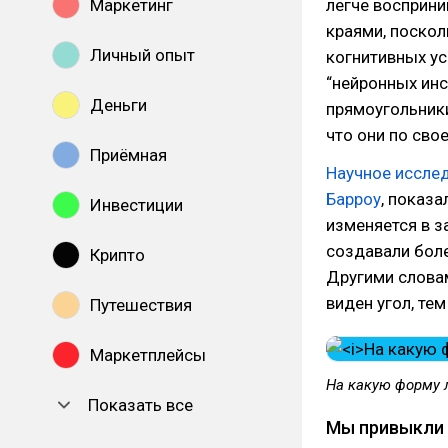
Маркетинг
легче восприн
краями, поскол
Личный опыт
когнитивных ус
“нейронных инс
Деньги
прямоугольники
что они по сво
Приёмная
Научное исслед
Барроу
, показа
Инвестиции
изменяется в з
создавали боле
Крипто
Другими словам
виден угол, тем
Путешествия
Маркетплейсы
На какую форму 
Показать все
Мы привыкли 