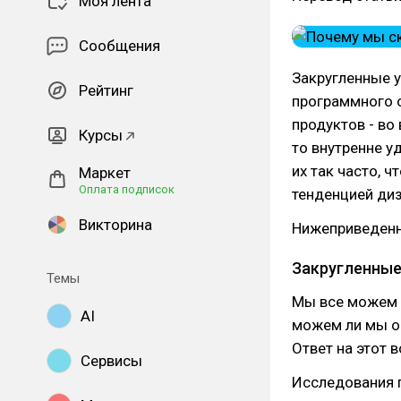
Моя лента
Сообщения
Закругленные 
Рейтинг
программного 
продуктов - во
Курсы
то внутренне 
их так часто, 
Маркет
Оплата подписок
тенденцией диз
Викторина
Нижеприведенн
Закругленные
Темы
Мы все можем о
AI
можем ли мы о
Ответ на этот 
Сервисы
Исследования п