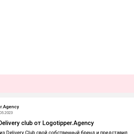
er.Agency
05.2023
elivery club от Logotipper.Agency
из Delivery Club свой собственный бренд и представил