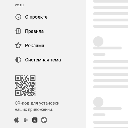
vc.ru
О проекте
Правила
Реклама
Системная тема
QR-код для установки
наших приложений.