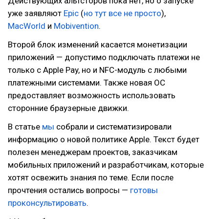
Действующих альтсторов пока нет, но о запуске
уже заявляют
Epic
(
но тут все не просто
),
MacWorld
и
Mobivention
.
Второй блок изменений касается монетизации
приложений — допустимо подключать платежи не
только с Apple Pay, но и NFC-модуль c любыми
платежными системами. Также новая ОС
предоставляет возможность использовать
сторонние браузерные движки.
В статье
мы
собрали и систематизировали
информацию о новой политике Apple. Текст будет
полезен менеджерам проектов, заказчикам
мобильных приложений и разработчикам, которые
хотят освежить знания по теме. Если после
прочтения остались вопросы —
готовы
проконсультировать
.