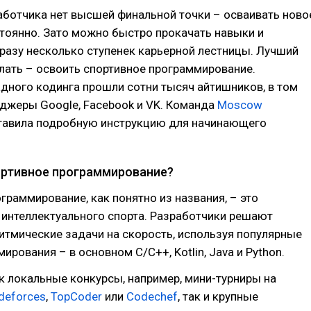
аботчика нет высшей финальной точки – осваивать ново
тоянно. Зато можно быстро прокачать навыки и
разу несколько ступенек карьерной лестницы. Лучший
лать – освоить спортивное программирование.
дного кодинга прошли сотни тысяч айтишников, в том
джеры Google, Facebook и VK. Команда
Moscow
авила подробную инструкцию для начинающего
ортивное программирование?
граммирование, как понятно из названия, – это
 интеллектуального спорта. Разработчики решают
тмические задачи на скорость, используя популярные
ирования – в основном C/C++, Kotlin, Java и Python.
 локальные конкурсы, например, мини-турниры на
deforces
,
TopCoder
или
Codechef
, так и крупные