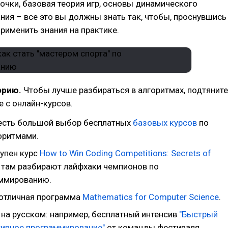
чки, базовая теория игр, основы динамического
ия – все это вы должны знать так, чтобы, проснувшись
применить знания на практике.
орию.
Чтобы лучше разбираться в алгоритмах, подтяните
е с онлайн-курсов.
 есть большой выбор бесплатных
базовых курсов
по
оритмами.
тупен курс
How to Win Coding Competitions: Secrets of
 там разбирают лайфхаки чемпионов по
ммированию.
ь отличная программа
Mathematics for Computer Science
.
 на русском: например, бесплатный интенсив
"Быстрый
ртивное программирование"
от команды фестиваля