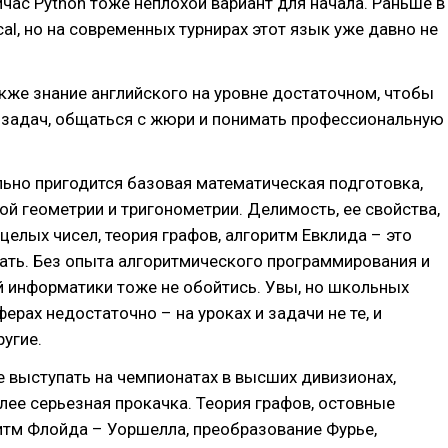
час Python тоже неплохой вариант для начала. Раньше в
cal, но на современных турнирах этот язык уже давно не
кже знание английского на уровне достаточном, чтобы
 задач, общаться с жюри и понимать профессиональную
ьно пригодится базовая математическая подготовка,
ой геометрии и тригонометрии. Делимость, ее свойства,
целых чисел, теория графов, алгоритм Евклида – это
ать. Без опыта алгоритмического программирования и
 информатики тоже не обойтись. Увы, но школьных
ферах недостаточно – на уроках и задачи не те, и
угие.
е выступать на чемпионатах в высших дивизионах,
лее серьезная прокачка. Теория графов, остовные
итм Флойда – Уоршелла, преобразование Фурье,