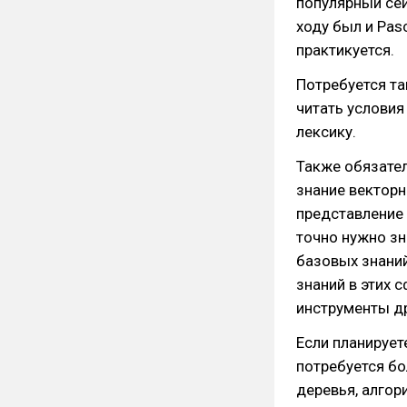
популярный сей
ходу был и Pas
практикуется.
Потребуется та
читать условия
лексику.
Также обязател
знание векторн
представление 
точно нужно зн
базовых знаний
знаний в этих с
инструменты др
Если планирует
потребуется бо
деревья, алгор