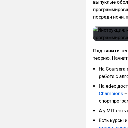
выпуклые оболо
программирован
посреди ночи, 
Подтяните те
теорию. Начнит
На Coursera
работе с алг
На edex дос
Champions
–
спортпрогра
А у MIT ест
Есть курсы и
старт в спо