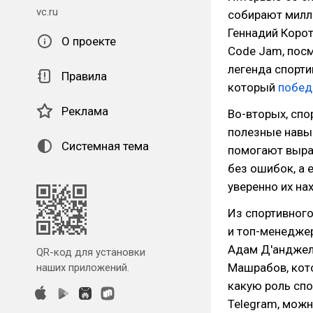
vc.ru
собирают милл
Геннадий Коро
О проекте
Code Jam, посм
легенда спорти
Правила
который
побед
Реклама
Во-вторых, сп
полезные навык
Системная тема
помогают выра
без ошибок, а 
уверенно их на
Из спортивног
и топ-менедже
Адам Д'анджело
QR-код для установки
Машрабов, кото
наших приложений.
какую роль спо
Telegram, можн