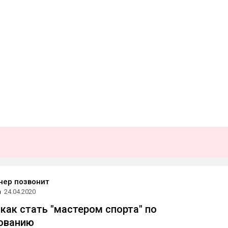
чер позвонит
а
24.04.2020
 как стать "мастером спорта" по
ованию