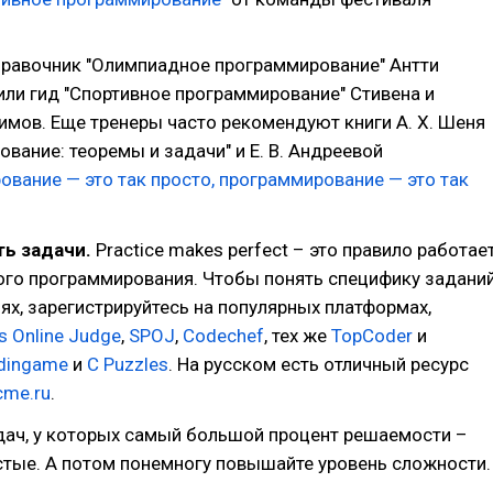
правочник "Олимпиадное программирование" Антти
или гид "Спортивное программирование" Стивена и
имов. Еще тренеры часто рекомендуют книги А. Х. Шеня
вание: теоремы и задачи" и Е. В. Андреевой
ование — это так просто, программирование — это так
ь задачи.
Practice makes perfect – это правило работае
ого программирования. Чтобы понять специфику задани
ях, зарегистрируйтесь на популярных платформах,
s Online Judge
,
SPOJ
,
Codechef
, тех же
TopCoder
и
dingame
и
C Puzzles
. На русском есть отличный ресурс
cme.ru
.
дач, у которых самый большой процент решаемости –
стые. А потом понемногу повышайте уровень сложности.