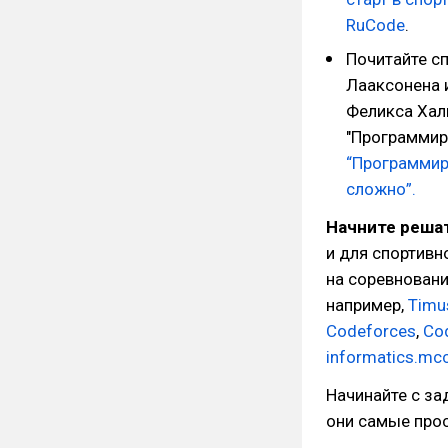
RuCode
.
Почитайте с
Лааксонена 
Феликса Хал
"Программиро
“Программир
сложно”.
Начните решат
и для спортивн
на соревновани
например,
Timu
Codeforces
,
Co
informatics.mc
Начинайте с за
они самые про