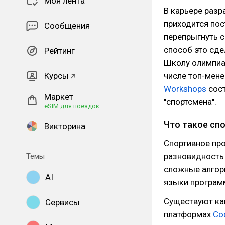
Моя лента
В карьере разр
приходится пос
Сообщения
перепрыгнуть с
способ это сде
Рейтинг
Школу олимпиа
Курсы
числе топ-мене
Workshops
сост
Маркет
"спортсмена".
eSIM для поездок
Что такое сп
Викторина
Спортивное про
разновидность
Темы
сложные алгори
AI
языки программ
Существуют как
Сервисы
платформах
Co