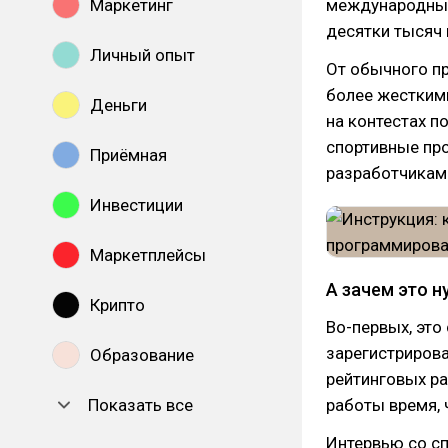
Маркетинг
международные
десятки тысяч
Личный опыт
От обычного п
более жестким
Деньги
на контестах п
спортивные пр
Приёмная
разработчикам
Инвестиции
Маркетплейсы
А зачем это 
Крипто
Во-первых, это
зарегистрирова
Образование
рейтинговых ра
Показать все
работы время, 
Интервью со с