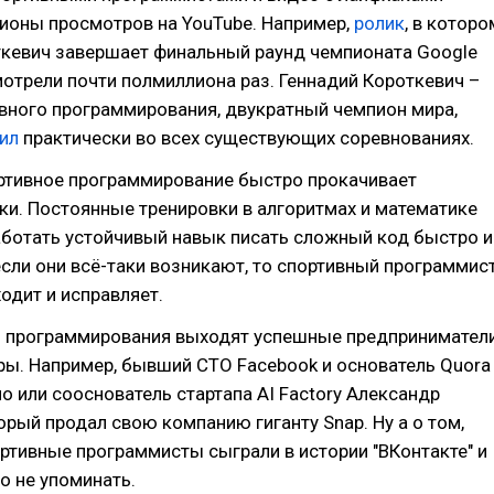
ионы просмотров на YouTube. Например,
ролик
, в которо
ткевич завершает финальный раунд чемпионата Google
отрели почти полмиллиона раз. Геннадий Короткевич –
вного программирования, двукратный чемпион мира,
ил
практически во всех существующих соревнованиях.
ортивное программирование быстро прокачивает
и. Постоянные тренировки в алгоритмах и математике
ботать устойчивый навык писать сложный код быстро и
если они всё-таки возникают, то спортивный программис
ходит и исправляет.
о программирования выходят успешные предпринимател
ры. Например, бывший CTO Facebook и основатель Quora
 или сооснователь стартапа AI Factory Александр
рый продал свою компанию гиганту Snap. Ну а о том,
ртивные программисты сыграли в истории "ВКонтакте" и
о не упоминать.