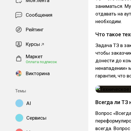
Моя лента
заниматься. Му
отдавать на ау
Сообщения
необходим.
Рейтинг
Что такое те
Курсы
Задача ТЗ в за
чтобы заказчик
Маркет
донести до ком
Оплата подписок
ненападении» 
Викторина
гарантия, что в
Темы
Всегда ли ТЗ
AI
Вопрос «Всегда
Сервисы
переформулиров
всегда. Вопрос 