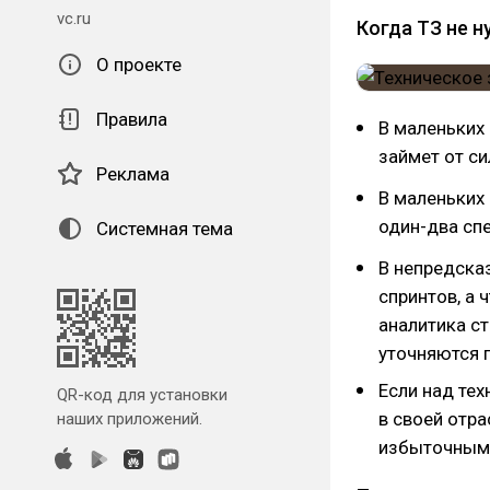
vc.ru
Когда ТЗ не 
О проекте
Правила
В маленьких
займет от си
Реклама
В маленьких
один-два спе
Системная тема
В непредсказ
спринтов, а 
аналитика ст
уточняются п
Если над те
QR-код для установки
в своей отра
наших приложений.
избыточным