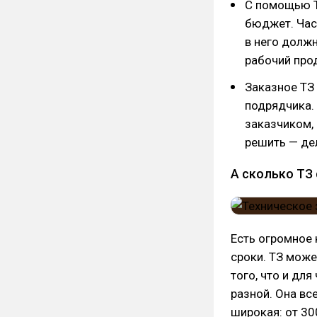
С помощью Т
бюджет. Част
в него долж
рабочий про
Заказное ТЗ
подрядчика. 
заказчиком,
решить — дел
А сколько ТЗ
Есть огромное 
сроки. ТЗ може
того, что и дл
разной. Она вс
широкая: от 30