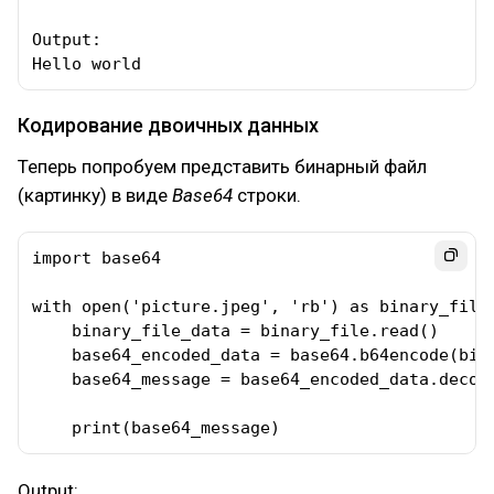
Output:

Hello world
Кодирование двоичных данных
Теперь попробуем представить бинарный файл
(картинку) в виде
Base64
строки.
import base64

with open('picture.jpeg', 'rb') as binary_file:
    binary_file_data = binary_file.read()

    base64_encoded_data = base64.b64encode(bina
    base64_message = base64_encoded_data.decode
    print(base64_message)
Output: