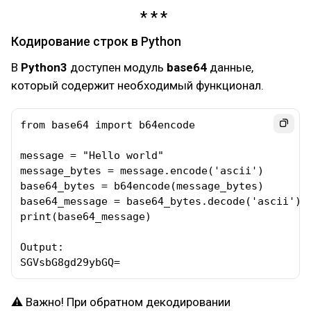
Кодирование строк в Python
В
Python3
доступен модуль
base64
данные,
который содержит необходимый функционал.
from base64 import b64encode

message = "Hello world"

message_bytes = message.encode('ascii')

base64_bytes = b64encode(message_bytes)

base64_message = base64_bytes.decode('ascii')

print(base64_message)

Output:

SGVsbG8gd29ybGQ=
⚠ Важно! При обратном декодировании