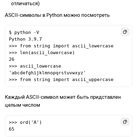
отличаться)
ASCII-символы в Python можно посмотреть
$ python -V

Python 3.9.7

>>> from string import ascii_lowercase

>>> len(ascii_lowercase)

26

>>> ascii_lowercase

'abcdefghijklmnopqrstuvwxyz'

>>> from string import ascii_uppercase
Каждый ASCII-символ может быть придставлен
целым числом
>>> ord('A')

65