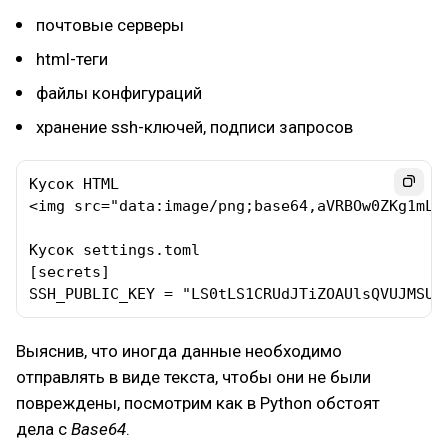
почтовые серверы
html-теги
файлы конфигураций
хранение ssh-ключей, подписи запросов
Кусок HTML

<img src="data:image/png;base64,aVRBOw0ZKg1mL9.
Кусок settings.toml

[secrets]

SSH_PUBLIC_KEY = "LS0tLS1CRUdJTiZOAUlsQVUJMSUM
Выяснив, что иногда данные необходимо
отправлять в виде текста, чтобы они не были
повреждены, посмотрим как в Python обстоят
дела с
Base64
.