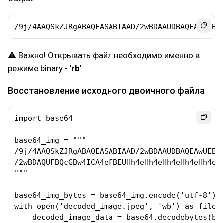
/9j/4AAQSkZJRgABAQEASABIAAD/2wBDAAUDBAQEAwUEBA
⚠ Важно! Открывать файл необходимо именно в
режиме binary - '
rb
'
Восстановление исходного двоичного файла
import base64

base64_img = """

/9j/4AAQSkZJRgABAQEASABIAAD/2wBDAAUDBAQEAwUEBA
/2wBDAQUFBQcGBw4ICA4eFBEUHh4eHh4eHh4eHh4eHh4eH
"""

base64_img_bytes = base64_img.encode('utf-8')

with open('decoded_image.jpeg', 'wb') as file_t
    decoded_image_data = base64.decodebytes(bas