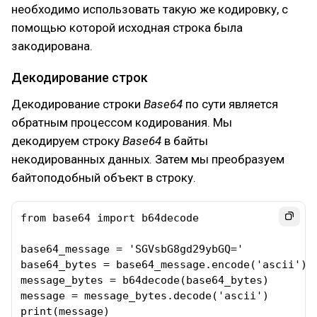
необходимо использовать такую же кодировку, с
помощью которой исходная строка была
закодирована.
Декодирование строк
Декодирование строки
Base64
по сути является
обратным процессом кодирования. Мы
декодируем строку
Base64
в байты
некодированных данных. Затем мы преобразуем
байтоподобный объект в строку.
from base64 import b64decode

base64_message = 'SGVsbG8gd29ybGQ='

base64_bytes = base64_message.encode('ascii')

message_bytes = b64decode(base64_bytes)

message = message_bytes.decode('ascii')

print(message)
