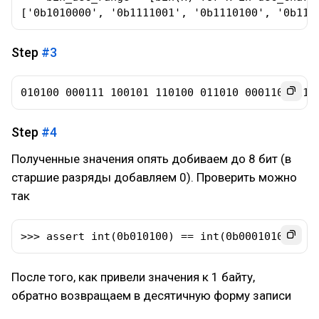
['0b1010000', '0b1111001', '0b1110100', '0b110
Step
#3
010100 000111 100101 110100 011010 000110 1111
Step
#4
Полученные значения опять добиваем до 8 бит (в
старшие разряды добавляем 0). Проверить можно
так
>>> assert int(0b010100) == int(0b00010100)
После того, как привели значения к 1 байту,
обратно возвращаем в десятичную форму записи