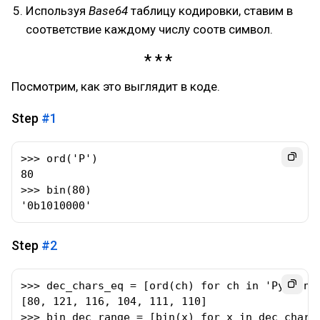
Используя
Base64
таблицу кодировки, ставим в
соответствие каждому числу соотв символ.
Посмотрим, как это выглядит в коде.
Step
#1
>>> ord('P')

80

>>> bin(80)

'0b1010000'
Step
#2
>>> dec_chars_eq = [ord(ch) for ch in 'Python']
[80, 121, 116, 104, 111, 110]

>>> bin_dec_range = [bin(x) for x in dec_chars_