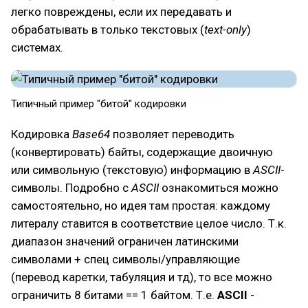
легко повреждены, если их передавать и
обрабатывать в только текстовых (
text-only
)
системах.
Типичный пример "битой" кодировки
Кодировка
Base64
позволяет переводить
(конвертировать) байты, содержащие двоичную
или символьную (текстовую) информацию в
ASCII
-
символы. Подробно с
ASCII
ознакомиться можно
самостоятельно, но идея там простая: каждому
литералу ставится в соответствие целое число. Т.к.
диапазон значений ограничен латинскими
символами + спец символы/управляющие
(перевод каретки, табуляция и тд), то все можно
ограничить 8 битами == 1 байтом. Т.е.
ASCII
-