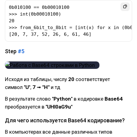
0b010100 == 0b00010100

>>> int(0b00010100)

20

>>> from_6bit_to_8bit = [int(x) for x in (0b01
[20, 7, 37, 52, 26, 6, 61, 46]
Step
#5
Исходя из таблицы, числу
20
соответствует
символ "
U
",
7
➟
"H"
и тд
В результате слово "
Python
" в кодировке
Base64
преобразуется в "
UHl0aG9u
"
Для чего используется Base64 кодирование?
В компьютерах все данные различных типов