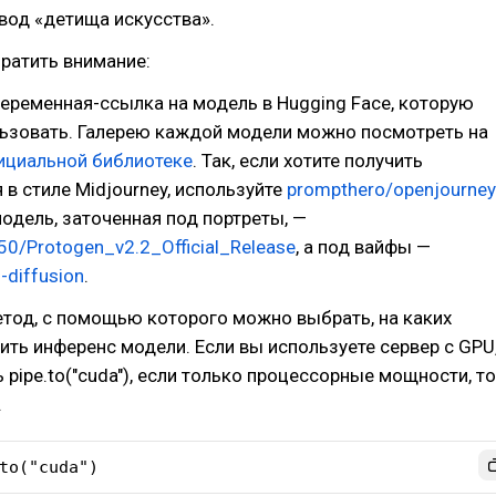
вод «детища искусства».
братить внимание:
переменная-ссылка на модель в Hugging Face, которую
льзовать. Галерею каждой модели можно посмотреть на
ициальной библиотеке
. Так, если хотите получить
в стиле Midjourney, используйте
prompthero/openjourney
одель, заточенная под портреты, —
0/Protogen_v2.2_Official_Release
, а под вайфы —
-diffusion
.
метод, с помощью которого можно выбрать, на каких
ить инференс модели. Если вы используете сервер с GPU
pipe.to("cuda"), если только процессорные мощности, то
.
to("cuda")