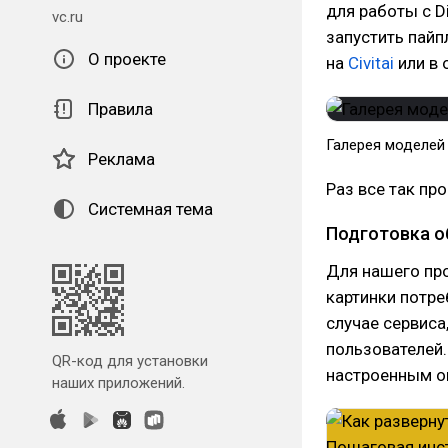
для работы с D
vc.ru
запустить пай
О проекте
на
Civitai
или в
Правила
Галерея моделей н
Реклама
Раз все так пр
Системная тема
Подготовка о
Для нашего про
картинки потре
случае сервиса
пользователей.
QR-код для установки
настроенным о
наших приложений.