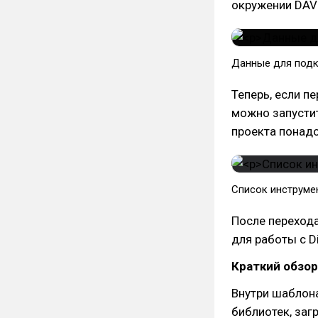
окружении DAV
Данные для подк
Теперь, если п
можно запустить
проекта понадо
Список инструме
После перехода
для работы с D
Краткий обзо
Внутри шаблон
библиотек, заг