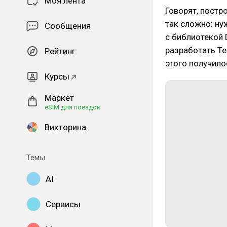
Моя лента
Говорят, постр
так сложно: ну
Сообщения
с библиотекой 
разработать Te
Рейтинг
этого получило
Курсы
Маркет
eSIM для поездок
Викторина
Темы
AI
Сервисы