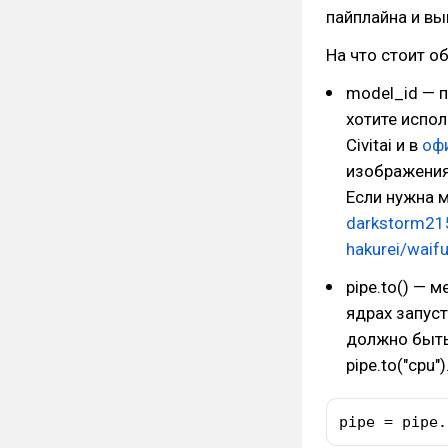
пайплайна и вы
На что стоит о
model_id — 
хотите испо
Civitai и в
оф
изображения 
Если нужна м
darkstorm215
hakurei/waifu
pipe.to() — 
ядрах запуст
должно быть 
pipe.to("cpu")
pipe = pipe.