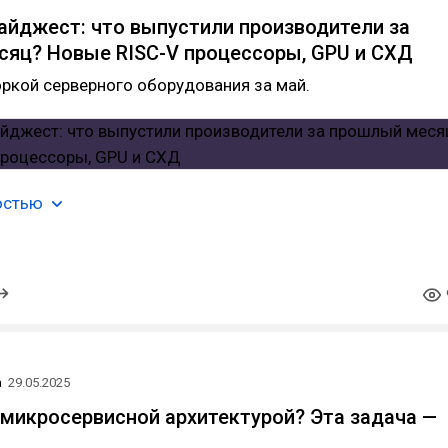
йджест: что выпустили производители за
яц? Новые RISC-V процессоры, GPU и СХД
ркой серверного оборудования за май.
остью
а
29.05.2025
 микросервисной архитектурой? Эта задача —