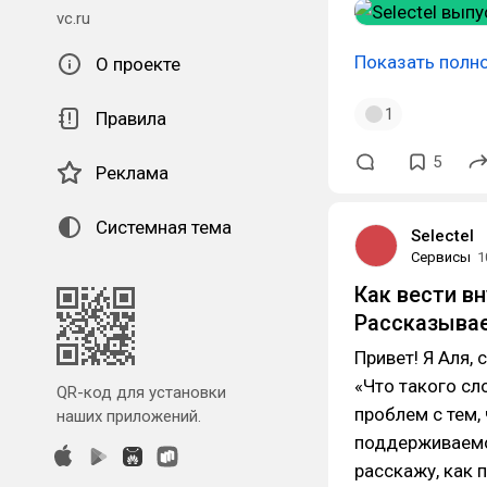
vc.ru
Показать полн
О проекте
1
Правила
5
Реклама
Системная тема
Selectel
Сервисы
1
Как вести в
Рассказывае
Привет! Я Аля,
«Что такого сл
QR-код для установки
проблем с тем,
наших приложений.
поддерживаемой
расскажу, как 