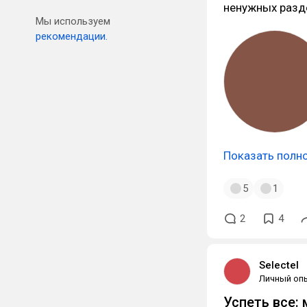
ненужных разде
Мы используем
рекомендации.
Показать полн
5
1
2
4
Selectel
Личный оп
Успеть все: