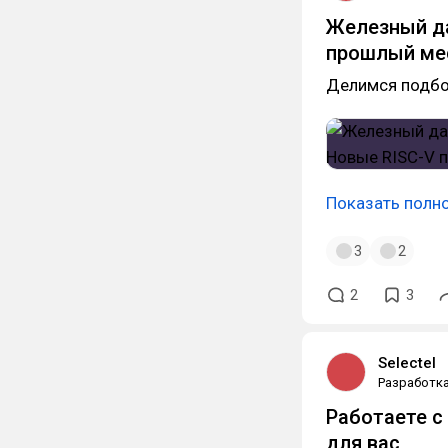
Железный да
прошлый мес
Делимся подбо
Показать полн
3
2
2
3
Selectel
Разработк
Работаете с
для вас