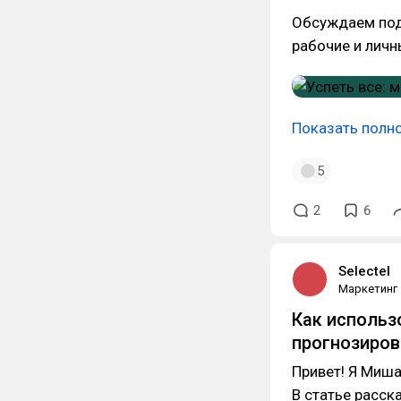
Обсуждаем под
рабочие и личн
Показать полн
5
2
6
Selectel
Маркетинг
Как использ
прогнозиров
Привет! Я Миш
В статье расск