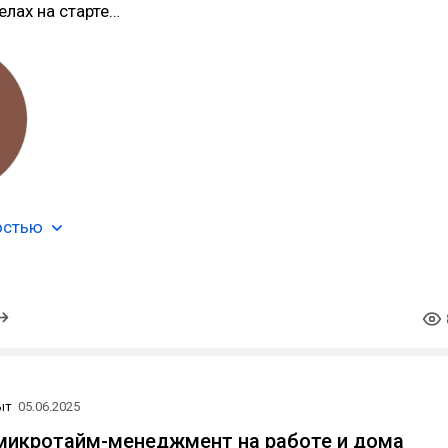
лах на старте…
остью
ыт
05.06.2025
 микротайм-менеджмент на работе и дома