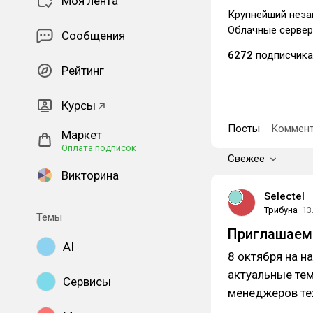
Моя лента
Крупнейший неза
Облачные сервер
Сообщения
6272
подписчика
Рейтинг
Курсы
Посты
Коммент
Маркет
Оплата подписок
Свежее
Викторина
Selectel
Трибуна
13
Темы
Приглашаем 
AI
8 октября на 
актуальные тем
Сервисы
менеджеров те