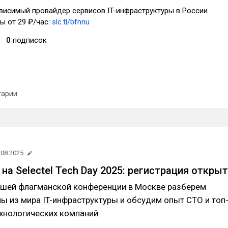
висимый провайдер сервисов IT-инфраструктуры в России.
ы от 29 ₽/час:
slc.tl/bfnnu
0
подписок
арии
.08.2025
на Selectel Tech Day 2025: регистрация откры
нашей флагманской конференции в Москве разберем
ы из мира IT-инфраструктуры и обсудим опыт СТО и топ
хнологических компаний.