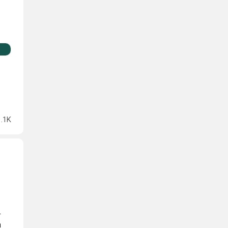
1.1K
.
а